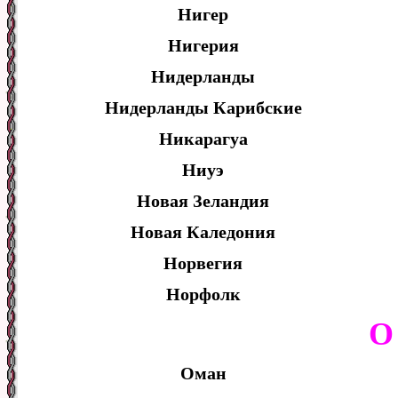
Нигер
Нигерия
Нидерланды
Нидерланды Карибские
Никарагуа
Ниуэ
Новая Зеландия
Новая Каледония
Норвегия
Норфолк
О
Оман