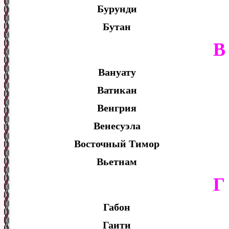
Бурунди
Бутан
В
Вануату
Ватикан
Венгрия
Венесуэла
Восточный Тимор
Вьетнам
Г
Габон
Гаити