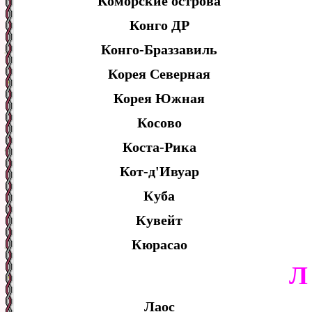
Коморские острова
Конго ДР
Конго-Браззавиль
Корея Северная
Корея Южная
Косово
Коста-Рика
Кот-д'Ивуар
Куба
Кувейт
Кюрасао
Л
Лаос