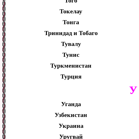
Того
Токелау
Тонга
Тринидад и Тобаго
Тувалу
Тунис
Туркменистан
Турция
У
Уганда
Узбекистан
Украина
Уругвай