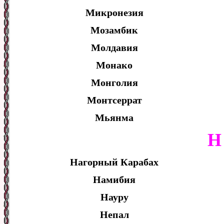
Микронезия
Мозамбик
Молдавия
Монако
Монголия
Монтсеррат
Мьянма
Н
Нагорный Карабах
Намибия
Науру
Непал