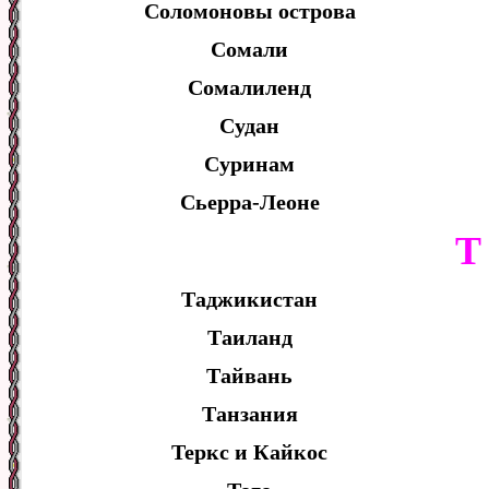
Соломоновы острова
Сомали
Сомалиленд
Судан
Суринам
Сьерра-Леоне
Т
Таджикистан
Таиланд
Тайвань
Танзания
Теркс и Кайкос