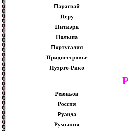
Парагвай
Перу
Питкэрн
Польша
Португалия
Приднестровье
Пуэрто-Рико
Р
Реюньон
Россия
Руанда
Румыния