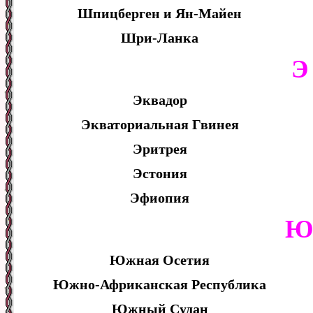
Шпицберген и Ян-Майен
Шри-Ланка
Э
Эквадор
Экваториальная Гвинея
Эритрея
Эстония
Эфиопия
Южная Осетия
Южно-Африканская Республика
Южный Судан