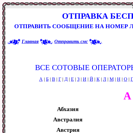
ОТПРАВКА БЕС
ОТПРАВИТЬ СООБЩЕНИЕ НА НОМЕР 
Главная
Отправить смс
ВСЕ СОТОВЫЕ ОПЕРАТОР
А
|
Б
|
В
|
Г
|
Д
|
Е
|
З
|
И
|
Й
|
К
|
Л
|
М
|
Н
|
О
|
А
Абхазия
Австралия
Австрия