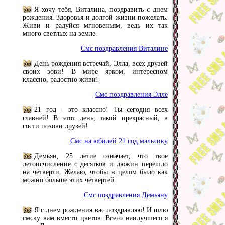
Я хочу тебя, Виталина, поздравить с днем
рождения. Здоровья и долгой жизни пожелать.
Живи и радуйся мгновеньям, ведь их так
много светлых на земле.
Смс поздравления Виталине
День рождения встречай, Элла, всех друзей
своих зови! В мире ярком, интересном
классно, радостно живи!
Смс поздравления Элле
21 год - это классно! Ты сегодня всех
главней! В этот день, такой прекрасный, в
гости позови друзей!
Смс на юбилей 21 год мальчику
Демьян, 25 летие означает, что твое
летоисчисление с десятков и дюжин перешло
на четверти. Желаю, чтобы в целом было как
можно больше этих четвертей.
Смс поздравления Демьяну
Я с днем рождения вас поздравляю! И шлю
смску вам вместо цветов. Всего наилучшего я