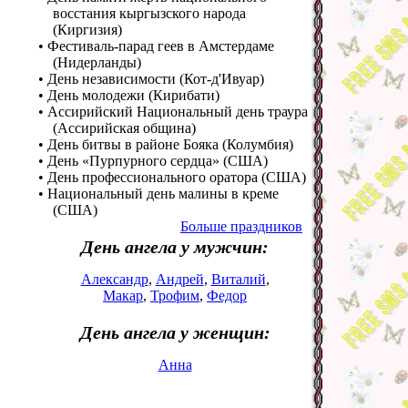
восстания кыргызского народа
(Киргизия)
• Фестиваль-парад геев в Амстердаме
(Нидерланды)
• День независимости (Кот-д'Ивуар)
• День молодежи (Кирибати)
• Ассирийский Национальный день траура
(Ассирийская община)
• День битвы в районе Бояка (Колумбия)
• День «Пурпурного сердца» (США)
• День профессионального оратора (США)
• Национальный день малины в креме
(США)
Больше праздников
День ангела у мужчин:
Александр
,
Андрей
,
Виталий
,
Макар
,
Трофим
,
Федор
День ангела у женщин:
Анна