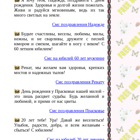
Я хочу тебя, Надежда, поздравить с днем
рождения. Здоровья и долгой жизни пожелать.
Живи и радуйся мгновеньям, ведь их так
много светлых на земле.
Смс поздравления Надежде
Будьте счастливы, веселы, любимы, милы,
нежны, и не сварливы, дружите с песней
юмором и смехом, шагайте в ногу с веком! С
60 летним юбилеем!
Смс на юбилей 60 лет мужчине
Ренат, мы желаем вам здоровья, крепких
мостов и надежных тылов!
Смс поздравления Ренату
День рождения у Прасковьи нашей милой -
это лишь расцвет судьбы. Будь желанной и
любимой, и прими от нас цветы.
Смс поздравления Прасковье
20 лет тебе! Ура! Давай же веселиться!
Улыбок, радости, добра, и всем желаньям -
сбыться! С юбилеем!
Смс на юбилей 20 лет девочке