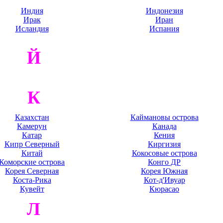
Индия
Индонезия
Ирак
Иран
Исландия
Испания
Й
К
Казахстан
Каймановы острова
Камерун
Канада
Катар
Кения
Кипр Северный
Киргизия
Китай
Кокосовые острова
Коморские острова
Конго ДР
Корея Северная
Корея Южная
Коста-Рика
Кот-д'Ивуар
Кувейт
Кюрасао
Л