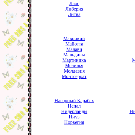
Лаос
Либерия
Литва
Маврикий
Майотта
Малави
Мальдивы
Мартиника
М
Мелилья
Молдавия
Монтсеррат
Нагорный Карабах
Непал
Нидерланды
Ни
Ниуэ
Норвегия