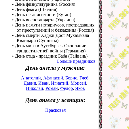
• День физкультурника (Россия)
• День флага (Швеция)
• День независимости (Бутан)
• День военстандарта (Украина)
• День памяти нотариусов, пострадавших
от преступлений и беззакония (Россия)
• День смерти Хаджи Дост Мухаммада
Квандари (Сунниты)
• День мира в Аугсбурге - Окончание
тридцатилетней войны (Германия)
• День отца - праздник Баба (Тайвань)
Больше праздников
День ангела у мужчин:
Анатолий
,
Афанасий
,
Борис
,
Глеб
,
Давид
,
Иван
,
Игнатий
,
Моисей
,
Николай
,
Роман
,
Федор
,
Яков
День ангела у женщин:
Прасковья