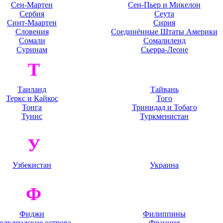
Сен-Мартен
Сен-Пьер и Микелон
Сербия
Сеута
Синт-Маартен
Сирия
Словения
Соединённые Штаты Америки
Сомали
Сомалиленд
Суринам
Сьерра-Леоне
Т
Таиланд
Тайвань
Теркс и Кайкос
Того
Тонга
Тринидад и Тобаго
Тунис
Туркменистан
У
Узбекистан
Украина
Ф
Фиджи
Филиппины
олклендские острова
Франция