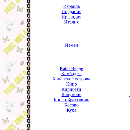
Израиль
Иордания
Ирландия
Италия
Йемен
Кабо-Верде
Камбоджа
Канарские острова
Кипр
Кирибати
Колумбия
Конго-Браззавиль
Косово
Куба