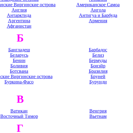
нские Виргинские острова
Американское Самоа
Англия
Ангола
Антарктида
Антигуа и Барбуда
Аргентина
Армения
Афганистан
Б
Бангладеш
Барбадос
Беларусь
Белиз
Бенин
Бермуды
Боливия
Бонэйр
Ботсвана
Бразилия
ские Виргинские острова
Бруней
Буркина-Фасо
Бурунди
В
Ватикан
Венгрия
Восточный Тимор
Вьетнам
Г