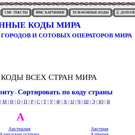
СМС ТЕКСТЫ
ММС КАРТИНКИ
ТЕЛЕФОННЫЕ КОДЫ
ДОПОЛ
ННЫЕ КОДЫ МИРА
 ГОРОДОВ И СОТОВЫХ ОПЕРАТОРОВ МИРА
КОДЫ ВСЕХ СТРАН МИРА
виту
Сортировать по коду страны
-
|
М
|
Н
|
О
|
П
|
Р
|
С
|
Т
|
У
|
Ф
|
Х
|
Ц
|
Ч
|
Ш
|
Э
|
Ю
|
Я
А
Австралия
Австрия
Аландские острова
Албания