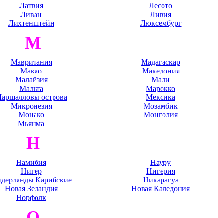
Латвия
Лесото
Ливан
Ливия
Лихтенштейн
Люксембург
М
Мавритания
Мадагаскар
Макао
Македония
Малайзия
Мали
Мальта
Марокко
аршалловы острова
Мексика
Микронезия
Мозамбик
Монако
Монголия
Мьянма
Н
Намибия
Науру
Нигер
Нигерия
дерланды Карибские
Никарагуа
Новая Зеландия
Новая Каледония
Норфолк
О