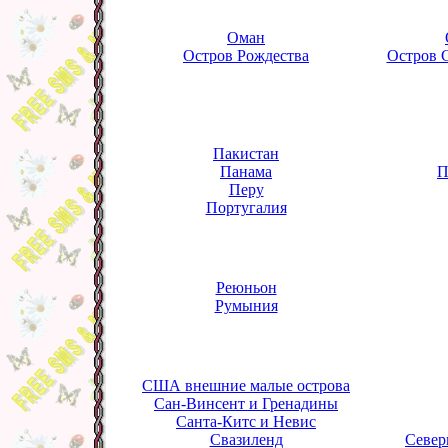
Оман
Остров Рождества
Остров С
Пакистан
Панама
П
Перу
Португалия
Реюньон
Румыния
США внешние малые острова
Сан-Винсент и Гренадины
Санта-Китс и Невис
Свазиленд
Север