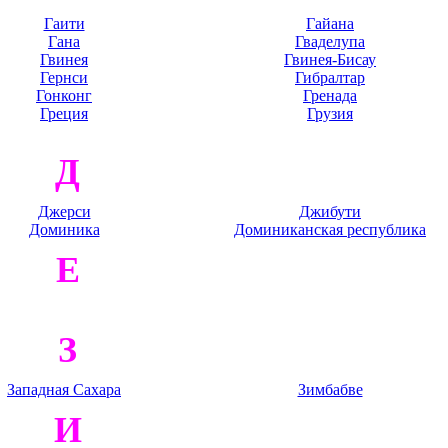
Гаити
Гайана
Гана
Гваделупа
Гвинея
Гвинея-Бисау
Гернси
Гибралтар
Гонконг
Гренада
Греция
Грузия
Д
Джерси
Джибути
Доминика
Доминиканская республика
Е
З
Западная Сахара
Зимбабве
И