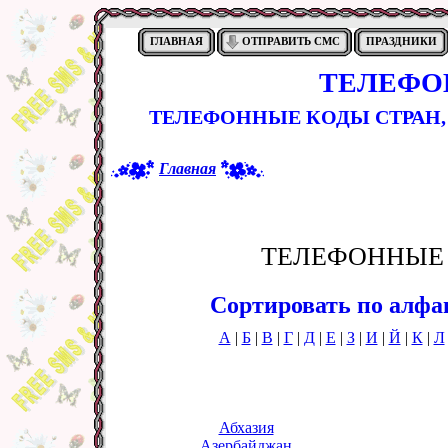
ГЛАВНАЯ
ОТПРАВИТЬ СМС
ПРАЗДНИКИ
ТЕЛЕФО
ТЕЛЕФОННЫЕ КОДЫ СТРАН,
Главная
ТЕЛЕФОННЫЕ 
Сортировать по алфа
А
|
Б
|
В
|
Г
|
Д
|
Е
|
З
|
И
|
Й
|
К
|
Л
Абхазия
Азербайджан