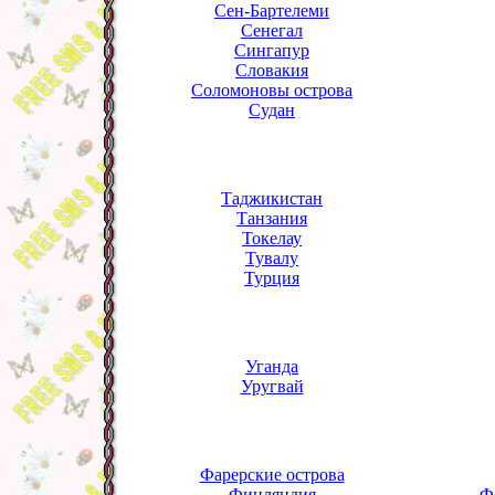
Сен-Бартелеми
Сенегал
Сингапур
Словакия
Соломоновы острова
Судан
Таджикистан
Танзания
Токелау
Тувалу
Турция
Уганда
Уругвай
Фарерские острова
Финляндия
Ф