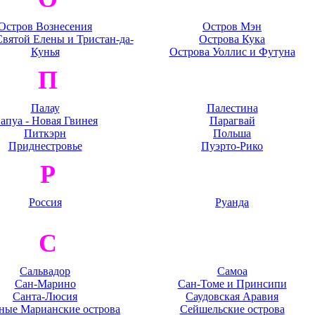
Остров Вознесения
Остров Мэн
вятой Елены и Тристан-да-
Острова Кука
Кунья
Острова Уоллис и Футуна
П
Палау
Палестина
апуа - Новая Гвинея
Парагвай
Питкэрн
Польша
Приднестровье
Пуэрто-Рико
Р
Россия
Руанда
С
Сальвадор
Самоа
Сан-Марино
Сан-Томе и Принсипи
Санта-Люсия
Саудовская Аравия
ные Марианские острова
Сейшельские острова