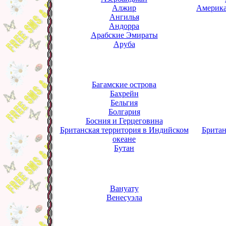
Алжир
Америка
Ангилья
Андорра
Арабские Эмираты
Аруба
Багамские острова
Бахрейн
Бельгия
Болгария
Босния и Герцеговина
Британская территория в Индийском
Британ
океане
Бутан
Вануату
Венесуэла