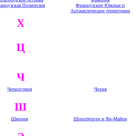
анцузская Полинезия
Французские Южные и
Антарктические территории
Х
Ц
Ч
Черногория
Чехия
Ш
Швеция
Шпицберген и Ян-Майен