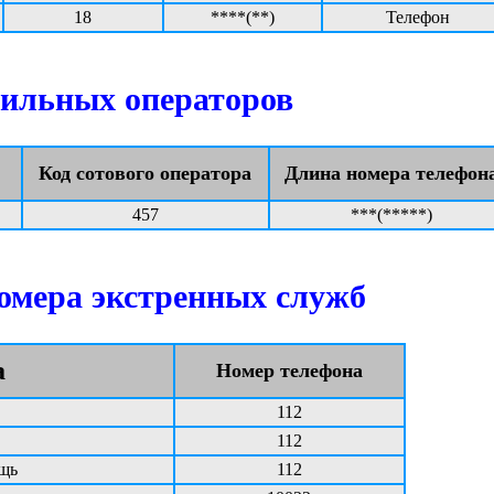
18
****(**)
Телефон
ильных операторов
Код сотового оператора
Длина номера телефон
457
***(*****)
омера экстренных служб
а
Номер телефона
112
112
щь
112