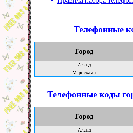
Правила набора телефон
Телефонные ко
Город
Аланд
Мариехамн
Телефонные коды гор
Город
Аланд