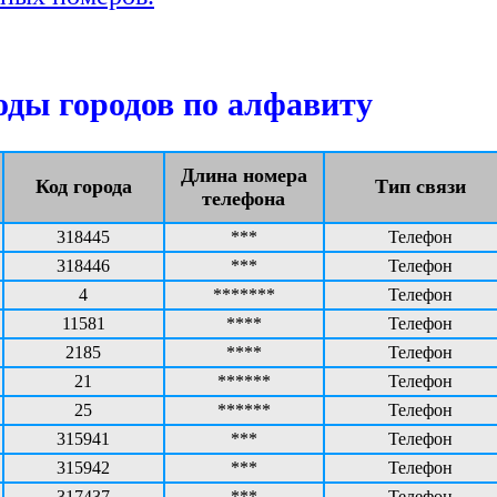
ды городов по алфавиту
Длина номера
Код города
Тип связи
телефона
318445
***
Телефон
318446
***
Телефон
4
*******
Телефон
11581
****
Телефон
2185
****
Телефон
21
******
Телефон
25
******
Телефон
315941
***
Телефон
315942
***
Телефон
317437
***
Телефон