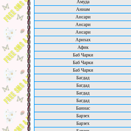
Амуда
Аниам
Ансари
Ансари
Ансари
Арихах
Афик
Баб Чарки
Баб Чарки
Баб Чарки
Багдад
Багдад
Багдад
Багдад
Баниас
Барзех
Барзех
Барзех