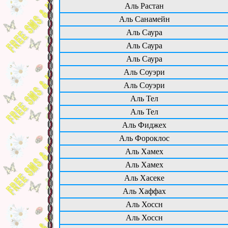
Аль Растан
Аль Санамейн
Аль Саура
Аль Саура
Аль Саура
Аль Соуэри
Аль Соуэри
Аль Тел
Аль Тел
Аль Фиджех
Аль Фороклос
Аль Хамех
Аль Хамех
Аль Хасеке
Аль Хаффах
Аль Хоссн
Аль Хоссн