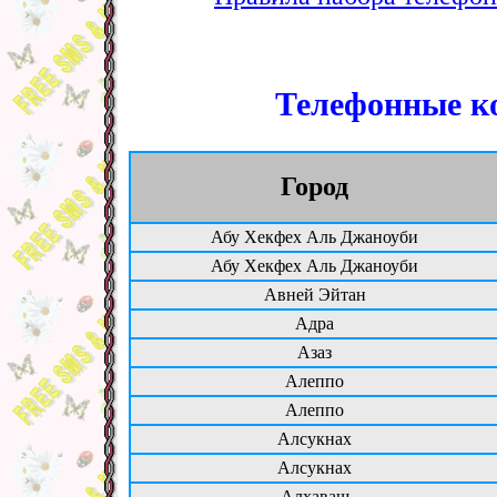
Телефонные ко
Город
Абу Хекфех Аль Джаноуби
Абу Хекфех Аль Джаноуби
Авней Эйтан
Адра
Азаз
Алеппо
Алеппо
Алсукнах
Алсукнах
Алхаваш