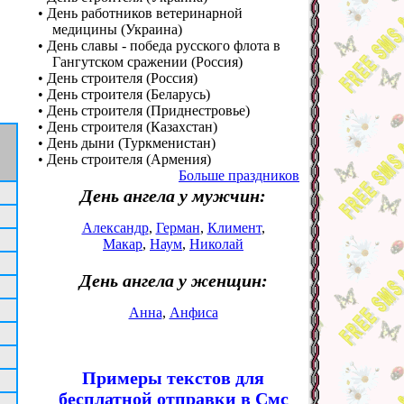
• День работников ветеринарной
медицины (Украина)
• День славы - победа русского флота в
Гангутском сражении (Россия)
• День строителя (Россия)
• День строителя (Беларусь)
• День строителя (Приднестровье)
• День строителя (Казахстан)
• День дыни (Туркменистан)
• День строителя (Армения)
Больше праздников
День ангела у мужчин:
Александр
,
Герман
,
Климент
,
Макар
,
Наум
,
Николай
День ангела у женщин:
Анна
,
Анфиса
Примеры текстов для
бесплатной отправки в Смс