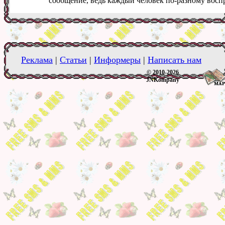
сообщение, ведь каждый человек по-разному восп
Реклама
|
Статьи
|
Информеры
|
Написать нам
© 2010-2026
JNKompany