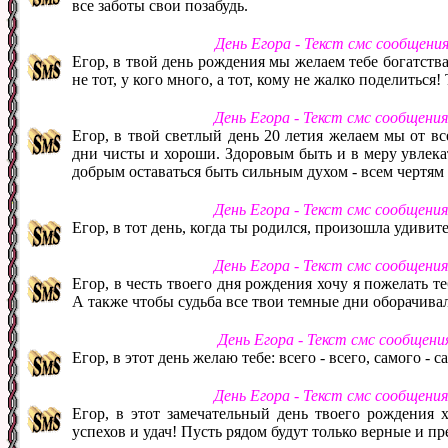
все заботы свои позабудь.
День Егора - Текст смс сообщени
Егор, в твой день рождения мы желаем тебе богатства
не тот, у кого много, а тот, кому не жалко поделиться!
День Егора - Текст смс сообщени
Егор, в твой светлый день 20 летия желаем мы от в
дни чисты и хороши. Здоровым быть и в меру увлекат
добрым оставаться быть сильным духом - всем чертям 
День Егора - Текст смс сообщени
Егор, в тот день, когда ты родился, произошла удивит
День Егора - Текст смс сообщени
Егор, в честь твоего дня рождения хочу я пожелать те
А также чтобы судьба все твои темные дни оборачивал
День Егора - Текст смс сообщен
Егор, в этот день желаю тебе: всего - всего, самого - 
День Егора - Текст смс сообщени
Егор, в этот замечательный день твоего рождения 
успехов и удач! Пусть рядом будут только верные и п