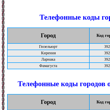
Телефонные коды го
Город
Код го
Гюзельюрт
392
Кирения
392
Ларнака
392
Фамагуста
392
Телефонные коды городов 
Город
Код го