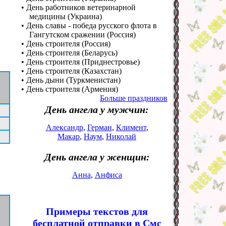
• День работников ветеринарной
медицины (Украина)
• День славы - победа русского флота в
Гангутском сражении (Россия)
• День строителя (Россия)
• День строителя (Беларусь)
• День строителя (Приднестровье)
• День строителя (Казахстан)
• День дыни (Туркменистан)
• День строителя (Армения)
Больше праздников
День ангела у мужчин:
Александр
,
Герман
,
Климент
,
Макар
,
Наум
,
Николай
День ангела у женщин:
Анна
,
Анфиса
Примеры текстов для
бесплатной отправки в Смс