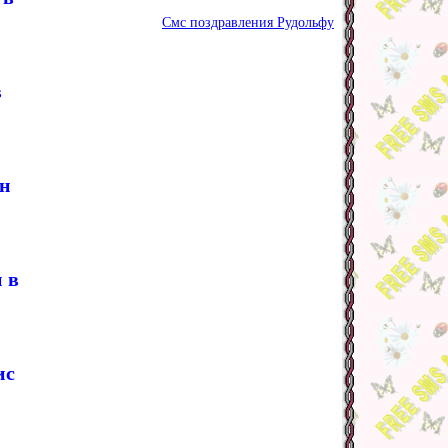
Смс поздравления Рудольфу
в
он
 в
ис