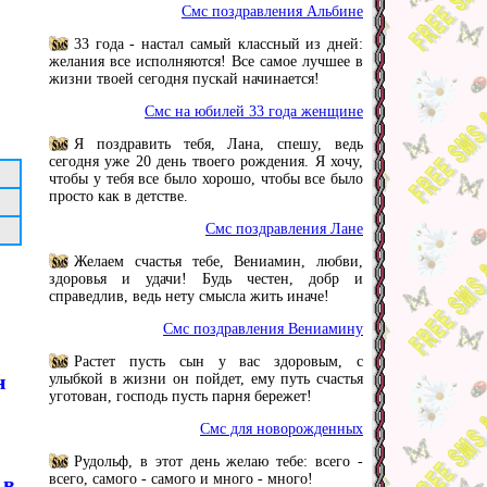
Смс поздравления Альбине
33 года - настал самый классный из дней:
желания все исполняются! Все самое лучшее в
жизни твоей сегодня пускай начинается!
Смс на юбилей 33 года женщине
Я поздравить тебя, Лана, спешу, ведь
сегодня уже 20 день твоего рождения. Я хочу,
чтобы у тебя все было хорошо, чтобы все было
просто как в детстве.
Смс поздравления Лане
Желаем счастья тебе, Вениамин, любви,
здоровья и удачи! Будь честен, добр и
справедлив, ведь нету смысла жить иначе!
Смс поздравления Вениамину
Растет пусть сын у вас здоровым, с
н
улыбкой в жизни он пойдет, ему путь счастья
уготован, господь пусть парня бережет!
Смс для новорожденных
Рудольф, в этот день желаю тебе: всего -
всего, самого - самого и много - много!
 в