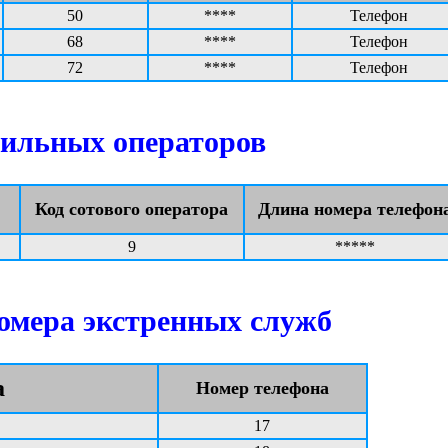
50
****
Телефон
68
****
Телефон
72
****
Телефон
ильных операторов
Код сотового оператора
Длина номера телефон
9
*****
омера экстренных служб
а
Номер телефона
17