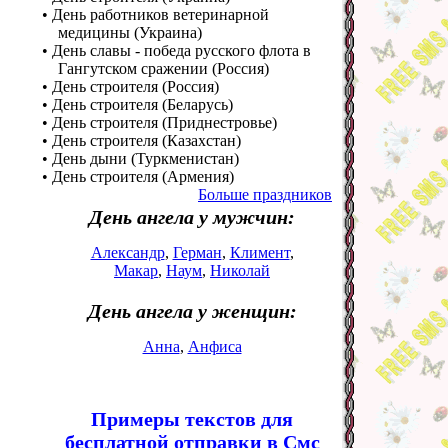
• День работников ветеринарной
медицины (Украина)
• День славы - победа русского флота в
Гангутском сражении (Россия)
• День строителя (Россия)
• День строителя (Беларусь)
• День строителя (Приднестровье)
• День строителя (Казахстан)
• День дыни (Туркменистан)
• День строителя (Армения)
Больше праздников
День ангела у мужчин:
Александр
,
Герман
,
Климент
,
Макар
,
Наум
,
Николай
День ангела у женщин:
Анна
,
Анфиса
Примеры текстов для
бесплатной отправки в Смс