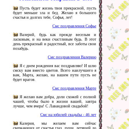
Пусть будет жизнь твоя прекрасной, пусть
будет меньше зла и бед. Желаю я большого
счастья и долгих тебе, Софья, лет!
Смс поздравления Софье
Валерий, будь как прежде веселым и
ласковым, и на веки счастливым будь. В этот
день прекрасный и радостный, все заботы свои
позабудь.
Смс поздравления Валерию
Я с днем рождения вас поздравляю! И шлю
смску вам вместо цветов. Всего наилучшего я
вам, Марта, желаю, на вашем пути пусть не
будет врагов.
Смс поздравления Марте
Я желаю вам добра, доли схожей с полной
чашей, чтобы было в жизни вашей, завтра
лучше, чем вчера! С Лавандовой свадьбой!
Смс на юбилей свадьбы - 46 лет
Калерия, мы желаем вам сейчас
сверкающих от счастья глаз, души, летящей до