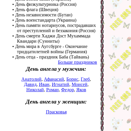
• День физкультурника (Россия)
• День флага (Швеция)
• День независимости (Бутан)
• День военстандарта (Украина)
• День памяти нотариусов, пострадавших
от преступлений и беззакония (Россия)
• День смерти Хаджи Дост Мухаммада
Квандари (Сунниты)
• День мира в Аугсбурге - Окончание
тридцатилетней войны (Германия)
• День отца - праздник Баба (Тайвань)
Больше праздников
День ангела у мужчин:
Анатолий
,
Афанасий
,
Борис
,
Глеб
,
Давид
,
Иван
,
Игнатий
,
Моисей
,
Николай
,
Роман
,
Федор
,
Яков
День ангела у женщин:
Прасковья