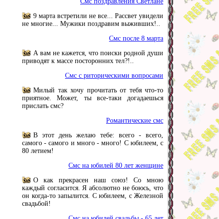
Смс поздравления Светлане
9 марта встретили не все... Рассвет увидели
не многие... Мужики поздравим выживших!..
Смс после 8 марта
А вам не кажется, что поиски родной души
приводят к массе посторонних тел?!..
Смс с риторическими вопросами
Милый так хочу прочитать от тебя что-то
приятное. Может, ты все-таки догадаешься
прислать смс?
Романтические смс
В этот день желаю тебе: всего - всего,
самого - самого и много - много! С юбилеем, с
80 летием!
Смс на юбилей 80 лет женщине
О как прекрасен наш союз! Со мною
каждый согласится. Я абсолютно не боюсь, что
он когда-то запылится. С юбилеем, с Железной
свадьбой!
Смс на юбилей свадьбы - 65 лет