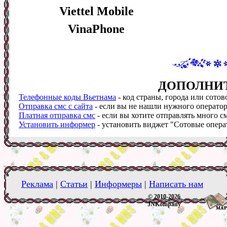
Viettel Mobile
VinaPhone
ДОПОЛНИ
Телефонные коды Вьетнама
- код страны, города или сотов
Отправка смс с сайта
- если вы не нашли нужного оператора
Платная отправка смс
- если вы хотите отправлять много см
Установить информер
- установить виджет "Сотовые операт
Реклама
|
Статьи
|
Информеры
|
Написать нам
© 2010-2026
JNKompany