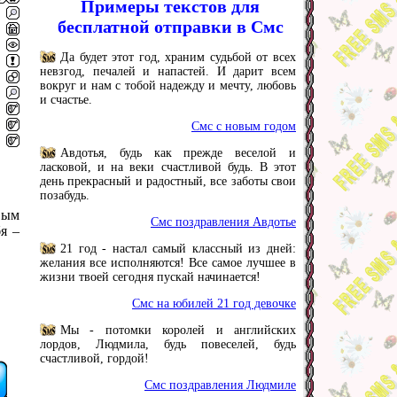
Примеры текстов для
бесплатной отправки в Смс
Да будет этот год, храним судьбой от всех
невзгод, печалей и напастей. И дарит всем
вокруг и нам с тобой надежду и мечту, любовь
и счастье.
Смс с новым годом
Авдотья, будь как прежде веселой и
ласковой, и на веки счастливой будь. В этот
день прекрасный и радостный, все заботы свои
позабудь.
вым
Смс поздравления Авдотье
я –
21 год - настал самый классный из дней:
желания все исполняются! Все самое лучшее в
жизни твоей сегодня пускай начинается!
Смс на юбилей 21 год девочке
Мы - потомки королей и английских
лордов, Людмила, будь повеселей, будь
счастливой, гордой!
Смс поздравления Людмиле