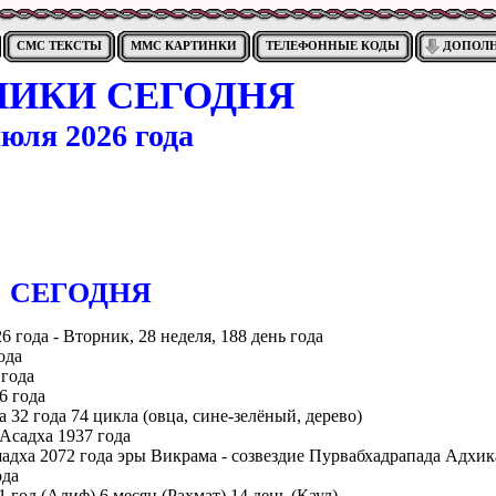
СМС ТЕКСТЫ
ММС КАРТИНКИ
ТЕЛЕФОННЫЕ КОДЫ
ДОПОЛ
НИКИ СЕГОДНЯ
июля 2026 года
CЕГОДНЯ
6 года - Вторник, 28 неделя, 188 день года
ода
 года
6 года
а 32 года 74 цикла (овца, сине-зелёный, дерево)
 Асадха 1937 года
адха 2072 года эры Викрама - созвездие Пурвабхадрапада Адхик
ода
 1 год (Алиф) 6 месяц (Рахмат) 14 день (Каул)