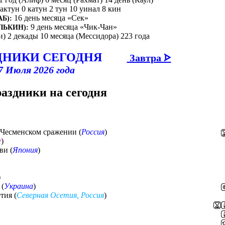
бактун 0 катун 2 тун 10 уинал 8 кин
16 день месяца «Сек»
Б):
9 день месяца «Чик-Чан»
ЛЬКИН):
и) 2 декады 10 месяца (Мессидора) 223 года
ДНИКИ СЕГОДНЯ
Завтра ᗌ
7 Июля 2026 года
раздники на сегодня
 Чесменском сражении (
Россия
)
е
)
ви (
Япония
)
)
 (
Украина
)
тия (
Северная Осетия, Россия
)