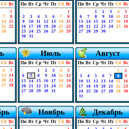
Сб
Вс
Пн
Вт
Ср
Чт
Пт
Сб
Вс
Пн
Вт
Ср
Чт
Пт
Сб
Вс
1
1
1
2
3
4
5
7
8
2
3
4
5
6
7
8
6
7
8
9
10
11
12
14
15
9
10
11
12
13
14
15
13
14
15
16
17
18
19
21
22
16
17
18
19
20
21
22
20
21
22
23
24
25
26
28
23
24
25
26
27
28
29
27
28
29
30
30
31
ь
Июль
Август
Сб
Вс
Пн
Вт
Ср
Чт
Пт
Сб
Вс
Пн
Вт
Ср
Чт
Пт
Сб
Вс
6
7
1
2
3
4
5
1
2
13
14
6
7
8
9
10
11
12
3
4
5
6
7
8
9
20
21
13
15
16
17
18
19
14
10
11
12
13
14
16
15
27
28
20
21
22
23
24
25
26
17
18
19
20
21
22
23
27
28
29
30
31
24
25
26
27
28
29
30
31
брь
Ноябрь
Декабрь
Сб
Вс
Пн
Вт
Ср
Чт
Пт
Сб
Вс
Пн
Вт
Ср
Чт
Пт
Сб
Вс
3
4
1
1
2
3
4
5
6