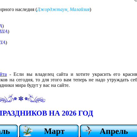
рного наследия (
Джорджтаун, Малайзия
)
А
)
ША
)
ША
)
йта
- Если вы владелец сайта и хотите украсить его краси
в на сегодня, то для этого вам теперь не надо утруждать себ
дники мира будут у вас на сайте.
РАЗДНИКОВ НА 2026 ГОД
аль
Март
Апрель