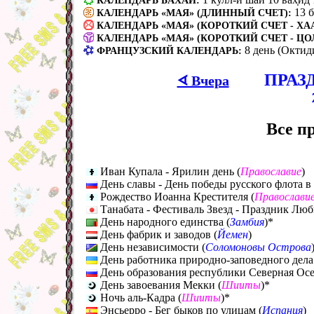
КАЛЕНДАРЬ БАХАИ:
13 
КАЛЕНДАРЬ «МАЯ» (ДЛИННЫЙ СЧЕТ):
КАЛЕНДАРЬ «МАЯ» (КОРОТКИЙ СЧЕТ - ХАА
КАЛЕНДАРЬ «МАЯ» (КОРОТКИЙ СЧЕТ - ЦО
8 день (Октид
ФРАНЦУЗСКИЙ КАЛЕНДАРЬ:
ПРАЗ
ᗏ Вчера
Все п
Иван Купала - Ярилин день (
Православие
)
День славы - День победы русского флота в
Рождество Иоанна Крестителя (
Православи
Танабата - Фестиваль Звезд - Праздник Люб
День народного единства (
Замбия
)*
День фабрик и заводов (
Йемен
)
День независимости (
Соломоновы Острова
День работника природно-заповедного дела
День образования республики Северная Осе
День завоевания Мекки (
Шииты
)*
Ночь аль-Кадра (
Шииты
)*
Энсьерро - Бег быков по улицам (
Испания
)