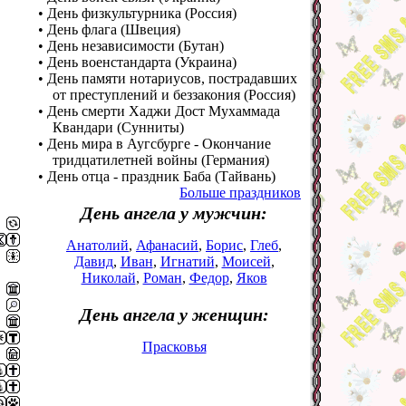
• День физкультурника (Россия)
• День флага (Швеция)
• День независимости (Бутан)
• День военстандарта (Украина)
• День памяти нотариусов, пострадавших
от преступлений и беззакония (Россия)
• День смерти Хаджи Дост Мухаммада
Квандари (Сунниты)
• День мира в Аугсбурге - Окончание
тридцатилетней войны (Германия)
• День отца - праздник Баба (Тайвань)
Больше праздников
День ангела у мужчин:
Анатолий
,
Афанасий
,
Борис
,
Глеб
,
Давид
,
Иван
,
Игнатий
,
Моисей
,
Николай
,
Роман
,
Федор
,
Яков
День ангела у женщин:
Прасковья