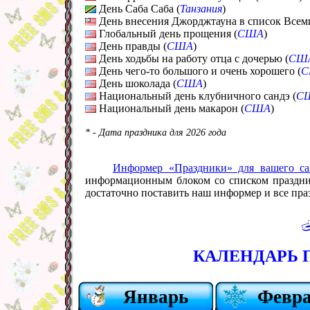
День Саба Саба (
Танзания
)
День внесения Джорджтауна в список Всеми
Глобальный день прощения (
США
)
День правды (
США
)
День ходьбы на работу отца с дочерью (
СШ
День чего-то большого и очень хорошего (
С
День шоколада (
США
)
Национальный день клубничного сандэ (
С
Национальный день макарон (
США
)
* - Дата праздника для 2026 года
Информер «Праздники» для вашего са
информационным блоком со списком празднико
достаточно поставить наш информер и все праз
КАЛЕНДАРЬ П
Январь
Февр