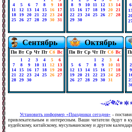
4
5
6
7
8
9
10
8
9
10
11
12
13
14
6
11
12
13
14
15
16
17
15
16
17
18
19
20
21
1
18
19
20
21
22
23
24
22
23
24
25
26
27
28
2
25
26
27
28
29
30
31
29
30
2
Сентябрь
Октябрь
Пн
Вт
Ср
Чт
Пт
Сб
Вс
Пн
Вт
Ср
Чт
Пт
Сб
Вс
П
1
2
3
4
5
6
1
2
3
4
7
8
9
10
11
12
13
5
6
7
8
9
10
11
2
14
15
16
17
18
19
20
12
13
14
15
16
17
18
9
21
22
23
24
25
26
27
19
20
21
22
23
24
25
1
28
29
30
26
27
28
29
30
31
2
3
Установить информер «Праздники сегодня»
- постави
привлекательным и интересным. Ваши читатели будут в ку
иудейскому, китайскому, мусульманскому и другим календар