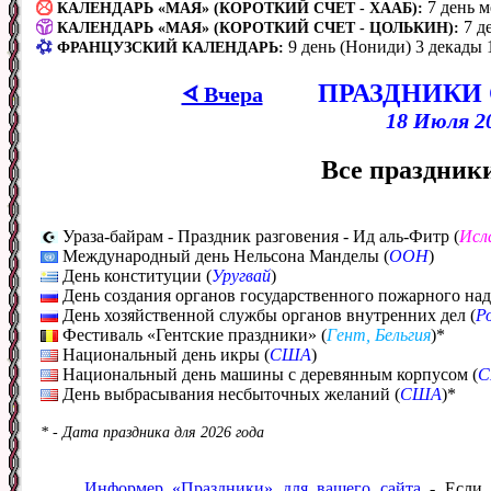
7 день 
КАЛЕНДАРЬ «МАЯ» (КОРОТКИЙ СЧЕТ - ХААБ):
7 д
КАЛЕНДАРЬ «МАЯ» (КОРОТКИЙ СЧЕТ - ЦОЛЬКИН):
9 день (Нониди) 3 декады 
ФРАНЦУЗСКИЙ КАЛЕНДАРЬ:
ПРАЗДНИКИ
ᗏ Вчера
18 Июля 20
Все праздники
Ураза-байрам - Праздник разговения - Ид аль-Фитр (
Исл
Международный день Нельсона Манделы (
ООН
)
День конституции (
Уругвай
)
День создания органов государственного пожарного над
День хозяйственной службы органов внутренних дел (
Р
Фестиваль «Гентские праздники» (
Гент, Бельгия
)*
Национальный день икры (
США
)
Национальный день машины с деревянным корпусом (
День выбрасывания несбыточных желаний (
США
)*
* - Дата праздника для 2026 года
Информер «Праздники» для вашего сайта
- Если 