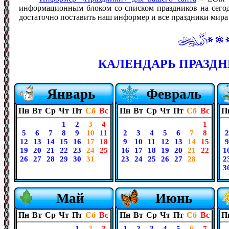
информационным блоком со списком праздников на сегодн
достаточно поставить наш информер и все праздники мира б
КАЛЕНДАРЬ ПРАЗДНИ
Январь
Февраль
Пн
Вт
Ср
Чт
Пт
Сб
Вс
Пн
Вт
Ср
Чт
Пт
Сб
Вс
П
1
2
3
4
1
5
6
7
8
9
10
11
2
3
4
5
6
7
8
2
12
13
14
15
16
17
18
9
10
11
12
13
14
15
9
19
20
21
22
23
24
25
16
17
18
19
20
21
22
1
26
27
28
29
30
31
23
24
25
26
27
28
2
3
Май
Июнь
Пн
Вт
Ср
Чт
Пт
Сб
Вс
Пн
Вт
Ср
Чт
Пт
Сб
Вс
П
1
2
3
1
2
3
4
5
6
7