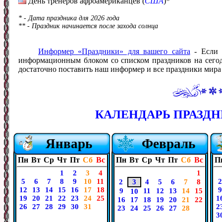
День тренеров афроамериканцев (
США
)*
* - Дата праздника для 2026 года
** - Праздник начинается после захода солнца
Информер «Праздники» для вашего сайта
- Если 
информационным блоком со списком праздников на сегодн
достаточно поставить наш информер и все праздники мира б
КАЛЕНДАРЬ ПРАЗДНИ
Январь
Февраль
Пн
Вт
Ср
Чт
Пт
Сб
Вс
Пн
Вт
Ср
Чт
Пт
Сб
Вс
П
1
2
3
4
1
5
6
7
8
9
10
11
2
2
3
4
5
6
7
8
12
13
14
15
16
17
18
9
9
11
12
13
14
15
10
19
20
21
22
23
24
25
1
16
17
18
19
20
21
22
26
27
28
29
30
31
2
23
24
25
26
27
28
3