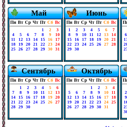
Май
Июнь
Пн
Вт
Ср
Чт
Пт
Сб
Вс
Пн
Вт
Ср
Чт
Пт
Сб
Вс
П
1
2
3
1
2
3
4
5
6
7
4
5
6
7
8
9
10
8
9
10
11
12
13
14
6
11
12
13
14
15
16
17
15
16
17
18
19
20
21
1
18
19
20
21
22
23
24
22
23
24
25
26
27
28
2
25
26
27
28
29
30
31
29
30
2
Сентябрь
Октябрь
Пн
Вт
Ср
Чт
Пт
Сб
Вс
Пн
Вт
Ср
Чт
Пт
Сб
Вс
П
1
2
3
4
5
6
1
2
3
4
7
8
9
10
11
12
13
5
6
7
8
9
10
11
2
14
15
16
17
18
19
20
12
13
14
15
16
17
18
9
21
22
23
24
25
26
27
19
20
21
22
23
24
25
1
28
29
30
26
27
28
29
30
31
2
3