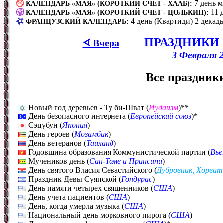
7 день 
КАЛЕНДАРЬ «МАЯ» (КОРОТКИЙ СЧЕТ - ХААБ):
11 
КАЛЕНДАРЬ «МАЯ» (КОРОТКИЙ СЧЕТ - ЦОЛЬКИН):
4 день (Квартиди) 2 декад
ФРАНЦУЗСКИЙ КАЛЕНДАРЬ:
ПРАЗДНИКИ
ᗏ Вчера
3 Февраля 2
Все праздники
Новый год деревьев - Ту би-Шват (
Иудаизм
)**
День безопасного интернета (
Европейский союз
)*
Сэцубун (
Япония
)
День героев (
Мозамбик
)
День ветеранов (
Таиланд
)
Годовщина образования Коммунистической партии (
Вь
Мучеников день (
Сан-Томе и Принсипи
)
День святого Власия Севастийского (
Дубровник, Хорват
Праздник Девы Суяпской (
Гондурас
)
День памяти четырех священников (
США
)
День учета пациентов (
США
)
День, когда умерла музыка (
США
)
Национальный день морковного пирога (
США
)