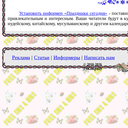
Установить информер «Праздники сегодня»
- постави
привлекательным и интересным. Ваши читатели будут в ку
иудейскому, китайскому, мусульманскому и другим календар
Реклама
|
Статьи
|
Информеры
|
Написать нам
© 2010-2026
JNKompany