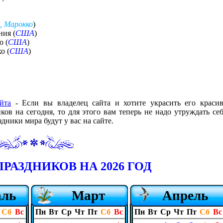
, Марокко
)
ния (
США
)
о (
США
)
о (
США
)
йта
- Если вы владелец сайта и хотите украсить его краси
в на сегодня, то для этого вам теперь не надо утруждать себ
дники мира будут у вас на сайте.
РАЗДНИКОВ НА 2026 ГОД
аль
Март
Апрель
Сб
Вс
Пн
Вт
Ср
Чт
Пт
Сб
Вс
Пн
Вт
Ср
Чт
Пт
Сб
Вс