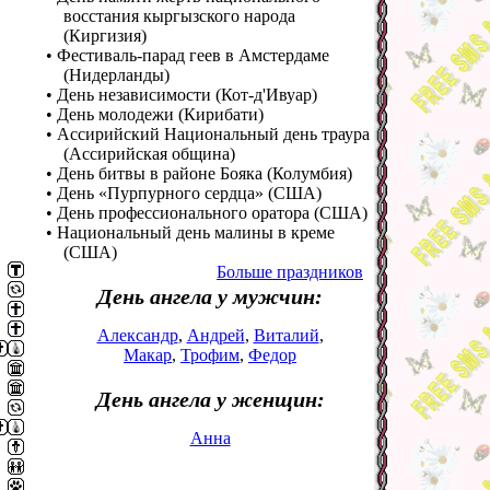
восстания кыргызского народа
(Киргизия)
• Фестиваль-парад геев в Амстердаме
(Нидерланды)
• День независимости (Кот-д'Ивуар)
• День молодежи (Кирибати)
• Ассирийский Национальный день траура
(Ассирийская община)
• День битвы в районе Бояка (Колумбия)
• День «Пурпурного сердца» (США)
• День профессионального оратора (США)
• Национальный день малины в креме
(США)
Больше праздников
День ангела у мужчин:
Александр
,
Андрей
,
Виталий
,
Макар
,
Трофим
,
Федор
День ангела у женщин:
Анна