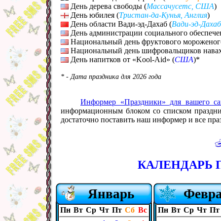
День дерева свободы (
Массачусетс, США
)
День юбилея (
Тристан-да-Кунья, Англия
)
День области Вади-эд-Дахаб (
Вади-эд-Дахаб
День администрации социального обеспече
Национальный день фруктового мороженог
Национальный день шифровальщиков навах
День напитков от «Kool-Aid» (
США
)*
* - Дата праздника для 2026 года
Информер «Праздники» для вашего са
информационным блоком со списком празднико
достаточно поставить наш информер и все праз
КАЛЕНДАРЬ П
Январь
Февр
Пн
Вт
Ср
Чт
Пт
Сб
Вс
Пн
Вт
Ср
Чт
Пт