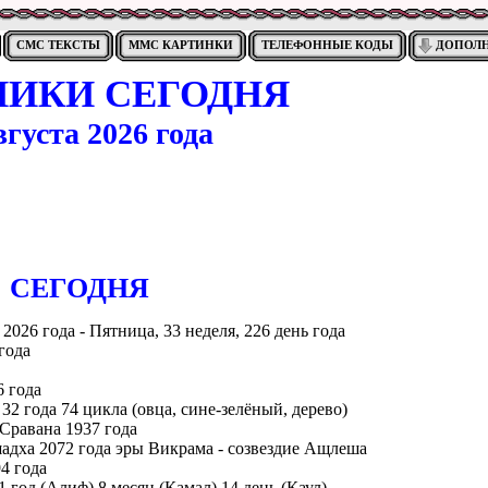
СМС ТЕКСТЫ
ММС КАРТИНКИ
ТЕЛЕФОННЫЕ КОДЫ
ДОПОЛ
НИКИ СЕГОДНЯ
вгуста 2026 года
CЕГОДНЯ
 2026 года - Пятница, 33 неделя, 226 день года
года
6 года
 32 года 74 цикла (овца, сине-зелёный, дерево)
 Сравана 1937 года
адха 2072 года эры Викрама - созвездие Ащлеша
4 года
 1 год (Алиф) 8 месяц (Камал) 14 день (Каул)