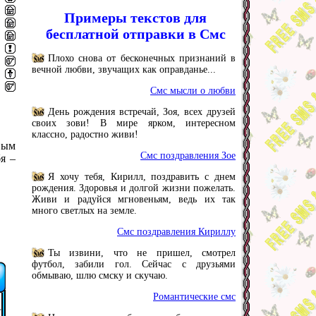
Примеры текстов для
бесплатной отправки в Смс
Плохо снова от бесконечных признаний в
вечной любви, звучащих как оправданье...
Смс мысли о любви
День рождения встречай, Зоя, всех друзей
своих зови! В мире ярком, интересном
классно, радостно живи!
вым
Смс поздравления Зое
я –
Я хочу тебя, Кирилл, поздравить с днем
рождения. Здоровья и долгой жизни пожелать.
Живи и радуйся мгновеньям, ведь их так
много светлых на земле.
Смс поздравления Кириллу
Ты извини, что не пришел, смотрел
футбол, забили гол. Сейчас с друзьями
обмываю, шлю смску и скучаю.
Романтические смс