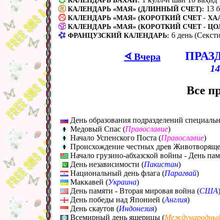
КАЛЕНДАРЬ БАХАИ:
13 
КАЛЕНДАРЬ «МАЯ» (ДЛИННЫЙ СЧЕТ):
КАЛЕНДАРЬ «МАЯ» (КОРОТКИЙ СЧЕТ - ХАА
КАЛЕНДАРЬ «МАЯ» (КОРОТКИЙ СЧЕТ - ЦО
6 день (Секст
ФРАНЦУЗСКИЙ КАЛЕНДАРЬ:
ПРАЗ
ᗏ Вчера
14
Все п
День образования подразделений специаль
Медовый Спас (
Православие
)
Начало Успенского Поста (
Православие
)
Происхождение честных древ Животворящег
Начало грузино-абхазской войны - День пам
День независимости (
Пакистан
)
Национальный день флага (
Парагвай
)
Маккавей (
Украина
)
День памяти - Вторая мировая война (
США
День победы над Японией (
Англия
)
День скаутов (
Индонезия
)
Всемирный день ящерицы (
Международны