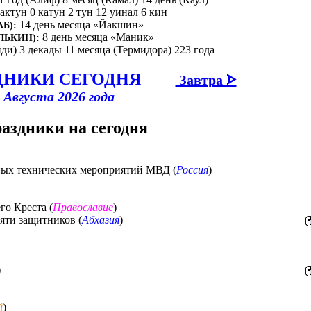
бактун 0 катун 2 тун 12 уинал 6 кин
14 день месяца «Йакшин»
Б):
8 день месяца «Маник»
ЛЬКИН):
иди) 3 декады 11 месяца (Термидора) 223 года
ДНИКИ СЕГОДНЯ
Завтра ᗌ
 Августа 2026 года
раздники на сегодня
ных технических мероприятий МВД (
Россия
)
о Креста (
Православие
)
яти защитников (
Абхазия
)
)
й
)