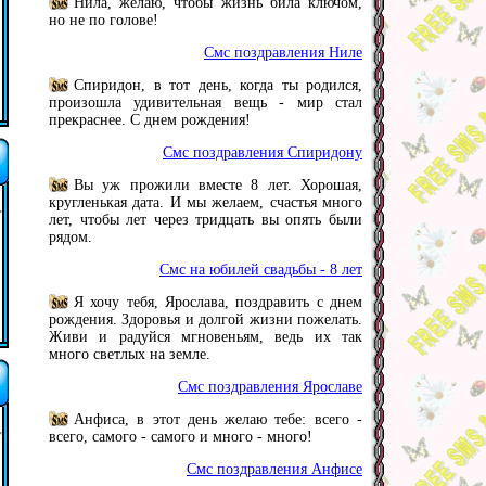
Нила, желаю, чтобы жизнь била ключом,
но не по голове!
Смс поздравления Ниле
Спиридон, в тот день, когда ты родился,
произошла удивительная вещь - мир стал
прекраснее. С днем рождения!
Смс поздравления Спиридону
Вы уж прожили вместе 8 лет. Хорошая,
кругленькая дата. И мы желаем, счастья много
лет, чтобы лет через тридцать вы опять были
рядом.
Смс на юбилей свадьбы - 8 лет
Я хочу тебя, Ярослава, поздравить с днем
рождения. Здоровья и долгой жизни пожелать.
Живи и радуйся мгновеньям, ведь их так
много светлых на земле.
Смс поздравления Ярославе
Анфиса, в этот день желаю тебе: всего -
всего, самого - самого и много - много!
Смс поздравления Анфисе