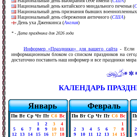
Национальный день выбирания себе имени (
США
)
Национальный день китайского миндального печенья (
Национальный день признания бывших военнопленных
Национальный день сбережения античного (
США
)
День уха Дженкинса (
Англия
)
* - Дата праздника для 2026 года
Информер «Праздники» для вашего сайта
- Если 
информационным блоком со списком праздников на сегодн
достаточно поставить наш информер и все праздники мира б
КАЛЕНДАРЬ ПРАЗДНИ
Январь
Февраль
Пн
Вт
Ср
Чт
Пт
Сб
Вс
Пн
Вт
Ср
Чт
Пт
Сб
Вс
П
1
2
3
4
1
5
6
7
8
9
10
11
2
3
4
5
6
7
8
2
12
13
14
15
16
17
18
9
10
11
12
13
14
15
9