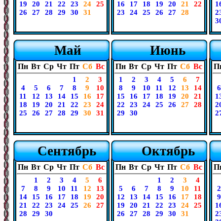
19
20
21
22
23
24
25
16
17
18
19
20
21
22
1
26
27
28
29
30
31
23
24
25
26
27
28
2
3
Май
Июнь
Пн
Вт
Ср
Чт
Пт
Сб
Вс
Пн
Вт
Ср
Чт
Пт
Сб
Вс
П
1
2
3
1
2
3
4
5
6
7
4
5
6
7
8
9
10
8
9
10
11
12
13
14
6
11
12
13
14
15
16
17
15
16
17
18
19
20
21
1
18
19
20
21
22
23
24
22
23
24
25
26
27
28
2
25
26
27
28
29
30
31
29
30
2
Сентябрь
Октябрь
Пн
Вт
Ср
Чт
Пт
Сб
Вс
Пн
Вт
Ср
Чт
Пт
Сб
Вс
П
1
2
3
4
5
6
1
2
3
4
7
8
9
10
11
12
13
5
6
7
8
9
10
11
2
14
15
16
17
18
19
20
12
13
14
15
16
17
18
9
21
22
23
24
25
26
27
19
20
21
22
23
24
25
1
28
29
30
26
27
28
29
30
31
2