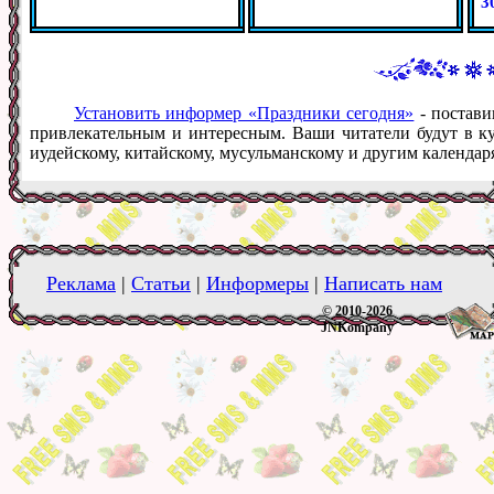
3
Установить информер «Праздники сегодня»
- постави
привлекательным и интересным. Ваши читатели будут в ку
иудейскому, китайскому, мусульманскому и другим календар
Реклама
|
Статьи
|
Информеры
|
Написать нам
© 2010-2026
JNKompany