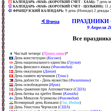
7 день 
КАЛЕНДАРЬ «МАЯ» (КОРОТКИЙ СЧЕТ - ХААБ):
11 
КАЛЕНДАРЬ «МАЯ» (КОРОТКИЙ СЧЕТ - ЦОЛЬКИН):
9 день (Нониди) 2 декады 
ФРАНЦУЗСКИЙ КАЛЕНДАРЬ:
ПРАЗДНИКИ
ᗏ Вчера
9 Апреля 2
Все праздники
Чистый четверг (
Православие
)*
День конституции (
Косово
)
День национального единства (
Грузия
)
День финского языка (
Финляндия
)
День оккупации (
Дания
)
День памяти мучеников (
Тунис
)
День доблести - День мужества (
Филиппины
)
День освобождения (
Ирак
)
День сражения при Аппоматтоксе (
США
)
День битвы на хребте Вими (
Канада
)
День Микаэля Агриколы (
Финляндия
)
Всемирный день Конкани (
Гоа, Индия
)
День Уинстона Черчилля (
США
)