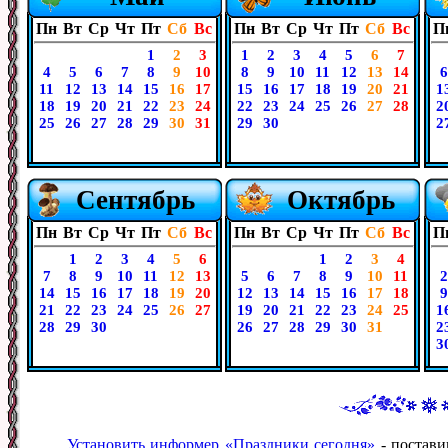
Пн
Вт
Ср
Чт
Пт
Сб
Вс
Пн
Вт
Ср
Чт
Пт
Сб
Вс
П
1
2
3
1
2
3
4
5
6
7
4
5
6
7
8
9
10
8
9
10
11
12
13
14
6
11
12
13
14
15
16
17
15
16
17
18
19
20
21
1
18
19
20
21
22
23
24
22
23
24
25
26
27
28
2
25
26
27
28
29
30
31
29
30
2
Сентябрь
Октябрь
Пн
Вт
Ср
Чт
Пт
Сб
Вс
Пн
Вт
Ср
Чт
Пт
Сб
Вс
П
1
2
3
4
5
6
1
2
3
4
7
8
9
10
11
12
13
5
6
7
8
9
10
11
2
14
15
16
17
18
19
20
12
13
14
15
16
17
18
9
21
22
23
24
25
26
27
19
20
21
22
23
24
25
1
28
29
30
26
27
28
29
30
31
2
3
Установить информер «Праздники сегодня»
- постави