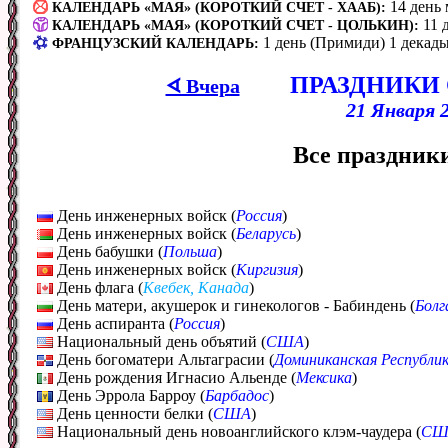
14 день
КАЛЕНДАРЬ «МАЯ» (КОРОТКИЙ СЧЕТ - ХААБ):
11 
КАЛЕНДАРЬ «МАЯ» (КОРОТКИЙ СЧЕТ - ЦОЛЬКИН):
1 день (Примиди) 1 декады
ФРАНЦУЗСКИЙ КАЛЕНДАРЬ:
ПРАЗДНИКИ
ᗏ Вчера
21 Января 2
Все праздники
День инженерных войск (
Россия
)
День инженерных войск (
Беларусь
)
День бабушки (
Польша
)
День инженерных войск (
Киргизия
)
День флага (
Квебек, Канада
)
День матери, акушерок и гинекологов - Бабиндень (
Болг
День аспиранта (
Россия
)
Национальный день объятий (
США
)
День богоматери Альтаграсии (
Доминиканская Республи
День рождения Игнасио Альенде (
Мексика
)
День Эррола Барроу (
Барбадос
)
День ценности белки (
США
)
Национальный день новоанглийского клэм-чаудера (
СШ