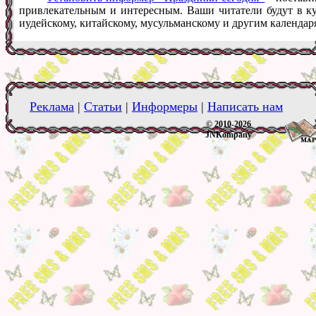
привлекательным и интересным. Ваши читатели будут в ку
иудейскому, китайскому, мусульманскому и другим календар
Реклама
|
Статьи
|
Информеры
|
Написать нам
© 2010-2026
JNKompany