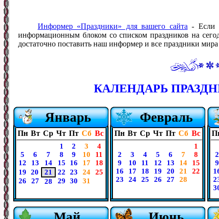
Информер «Праздники» для вашего сайта
- Если 
информационным блоком со списком праздников на сегодн
достаточно поставить наш информер и все праздники мира б
КАЛЕНДАРЬ ПРАЗДНИ
Январь
Февраль
Пн
Вт
Ср
Чт
Пт
Сб
Вс
Пн
Вт
Ср
Чт
Пт
Сб
Вс
П
1
2
3
4
1
5
6
7
8
9
10
11
2
3
4
5
6
7
8
2
12
13
14
15
16
17
18
9
10
11
12
13
14
15
9
16
17
18
19
20
21
22
1
19
20
21
22
23
24
25
23
24
25
26
27
28
2
26
27
29
30
31
28
3
Май
Июнь