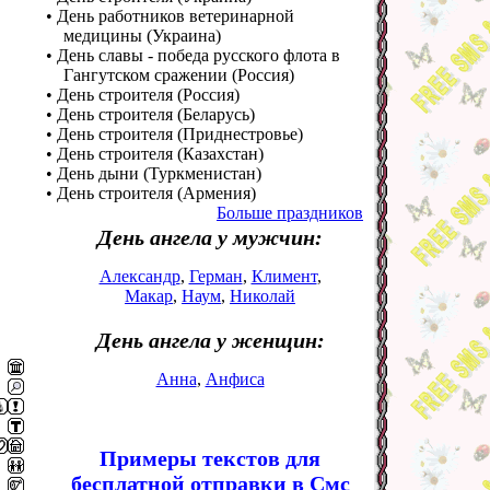
• День работников ветеринарной
медицины (Украина)
• День славы - победа русского флота в
Гангутском сражении (Россия)
• День строителя (Россия)
• День строителя (Беларусь)
• День строителя (Приднестровье)
• День строителя (Казахстан)
• День дыни (Туркменистан)
• День строителя (Армения)
Больше праздников
День ангела у мужчин:
Александр
,
Герман
,
Климент
,
Макар
,
Наум
,
Николай
День ангела у женщин:
Анна
,
Анфиса
Примеры текстов для
бесплатной отправки в Смс