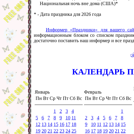
Национальная ночь вне дома (
США
)*
* - Дата праздника для 2026 года
Информер «Праздники» для вашего сай
информационным блоком со списком праздников
достаточно поставить наш информер и все праздн
КАЛЕНДАРЬ ПР
Январь
Февраль
Пн
Вт
Ср
Чт
Пт
Сб
Вс
Пн
Вт
Ср
Чт
Пт
Сб
Вс
1
2
3
4
1
5
6
7
8
9
10
11
2
3
4
5
6
7
8
12
13
14
15
16
17
18
9
10
11
12
13
14
15
19
20
21
22
23
24
25
16
17
18
19
20
21
22