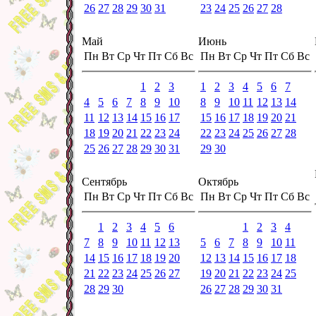
26
27
28
29
30
31
23
24
25
26
27
28
Май
Июнь
Пн
Вт
Ср
Чт
Пт
Сб
Вс
Пн
Вт
Ср
Чт
Пт
Сб
Вс
1
2
3
1
2
3
4
5
6
7
4
5
6
7
8
9
10
8
9
10
11
12
13
14
11
12
13
14
15
16
17
15
16
17
18
19
20
21
18
19
20
21
22
23
24
22
23
24
25
26
27
28
25
26
27
28
29
30
31
29
30
Сентябрь
Октябрь
Пн
Вт
Ср
Чт
Пт
Сб
Вс
Пн
Вт
Ср
Чт
Пт
Сб
Вс
1
2
3
4
5
6
1
2
3
4
7
8
9
10
11
12
13
5
6
7
8
9
10
11
14
15
16
17
18
19
20
12
13
14
15
16
17
18
21
22
23
24
25
26
27
19
20
21
22
23
24
25
28
29
30
26
27
28
29
30
31