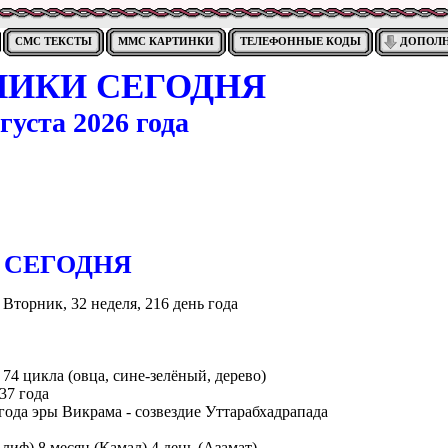
СМС ТЕКСТЫ
ММС КАРТИНКИ
ТЕЛЕФОННЫЕ КОДЫ
ДОПОЛ
НИКИ СЕГОДНЯ
густа 2026 года
CЕГОДНЯ
 Вторник, 32 неделя, 216 день года
 74 цикла (овца, сине-зелёный, дерево)
37 года
года эры Викрама - созвездие Уттарабхадрапада
Алиф) 8 месяц (Камал) 4 день (Азамат)