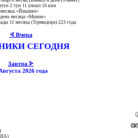
атун 2 тун 11 уинал 16 кин
ь месяца «Йакшин»
 день месяца «Маник»
кады 11 месяца (Термидора) 223 года
ᗏ Вчера
ДНИКИ СЕГОДНЯ
Завтра ᗌ
Августа 2026 года
)
ША
)