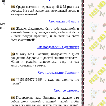
Среди весенних первых дней 8 Марта всех
дороже. На всей земле, для всех людей весна и
женщина похожи!
Смс мысли о 8 марта
вым
я –
Желаю, Дженифер, быть тебе желанной, и
нежной быть, и долгожданной, любимой быть
и всех подруг красивей, и за всех на свете
быть счастливей!
Смс поздравления Дженифер
Я хочу тебя, Гавриил, поздравить с днем
рождения. Здоровья и долгой жизни пожелать.
Живи и радуйся мгновеньям, ведь их так
много светлых на земле.
Смс поздравления Гавриилу
*#156#55672*388# а куда вы звоните по
пьяни?
Смс про алкоголь
Поздравляю вас, Зинаида, и желаю вам
добра, доли схожей с полной чашей, чтобы
было в жизни вашей, завтра лучше, чем вчера!