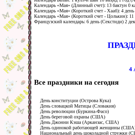
Календарь «Мая» (Длинный счет):
13 бактун 0 к
Календарь «Мая» (Короткий счет - Хааб):
4 ден
Календарь «Мая» (Короткий счет - Цолькин):
11
Французский календарь:
6 день (Секстиди) 2 де
ПРАЗ
4 
Все праздники на сегодня
День конституции (
Острова Кука
)
День словацкой Матицы (
Словакия
)
День революции (
Буркина-Фасо
)
День береговой охраны (
США
)
День Джонни Кэша (
Арканзас, США
)
День одинокой работающей женщины (
США
Национальный день шоколадной стружки (
С