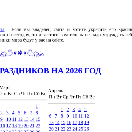
та
- Если вы владелец сайта и хотите украсить его краси
 на сегодня, то для этого вам теперь не надо утруждать себ
ики мира будут у вас на сайте.
АЗДНИКОВ НА 2026 ГОД
Март
Апрель
Пн
Вт
Ср
Чт
Пт
Сб
Вс
Пн
Вт
Ср
Чт
Пт
Сб
Вс
1
1
2
3
4
5
2
3
4
5
6
7
8
6
7
8
9
10
11
12
9
10
11
12
13
14
15
13
14
15
16
17
18
19
16
17
18
19
20
21
22
20
21
22
23
24
25
26