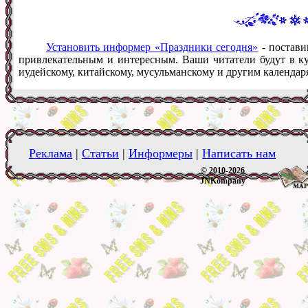
Установить информер «Праздники сегодня»
- постави
привлекательным и интересным. Ваши читатели будут в ку
иудейскому, китайскому, мусульманскому и другим календар
Реклама
|
Статьи
|
Информеры
|
Написать нам
© 2010-2026
JNKompany