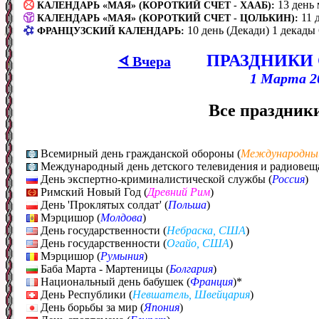
13 день
КАЛЕНДАРЬ «МАЯ» (КОРОТКИЙ СЧЕТ - ХААБ):
11 
КАЛЕНДАРЬ «МАЯ» (КОРОТКИЙ СЧЕТ - ЦОЛЬКИН):
10 день (Декади) 1 декады 
ФРАНЦУЗСКИЙ КАЛЕНДАРЬ:
ПРАЗДНИКИ
ᗏ Вчера
1 Марта 2
Все праздники
Всемирный день гражданской обороны (
Международны
Международный день детского телевидения и радиовещ
День экспертно-криминалистической службы (
Россия
)
Римский Новый Год (
Древний Рим
)
День 'Проклятых солдат' (
Польша
)
Мэрцишор (
Молдова
)
День государственности (
Небраска, США
)
День государственности (
Огайо, США
)
Мэрцишор (
Румыния
)
Баба Марта - Мартеницы (
Болгария
)
Национальный день бабушек (
Франция
)*
День Республики (
Невшатель, Швейцария
)
День борьбы за мир (
Япония
)