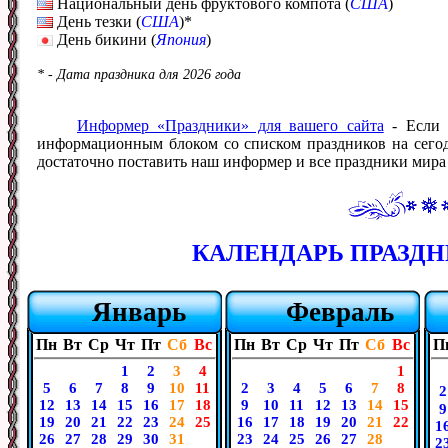
Национальный день фруктового компота (
США
)
День тезки (
США
)*
День бикини (
Япония
)
* - Дата праздника для 2026 года
Информер «Праздники» для вашего сайта
- Если 
информационным блоком со списком праздников на сегодн
достаточно поставить наш информер и все праздники мира б
КАЛЕНДАРЬ ПРАЗДНИ
Январь
Февраль
Пн
Вт
Ср
Чт
Пт
Сб
Вс
Пн
Вт
Ср
Чт
Пт
Сб
Вс
П
1
2
3
4
1
5
6
7
8
9
10
11
2
3
4
5
6
7
8
2
12
13
14
15
16
17
18
9
10
11
12
13
14
15
9
19
20
21
22
23
24
25
16
17
18
19
20
21
22
1
26
27
28
29
30
31
23
24
25
26
27
28
2