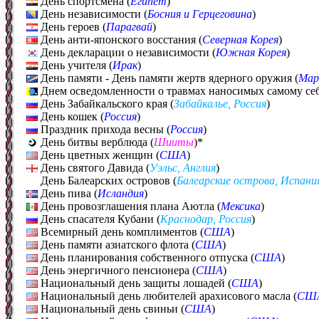
День спортсмена (
Египет
)
День независимости (
Босния и Герцеговина
)
День героев (
Парагвай
)
День анти-японского восстания (
Северная Корея
)
День декларации о независимости (
Южная Корея
)
День учителя (
Ирак
)
День памяти - День памяти жертв ядерного оружия (
Мар
Днем осведомленности о травмах наносимых самому себ
День Забайкальского края (
Забайкалье, Россия
)
День кошек (
Россия
)
Праздник прихода весны (
Россия
)
День битвы верблюда (
Шииты
)*
День цветных женщин (
США
)
День святого Давида (
Уэльс, Англия
)
День Балеарских островов (
Балеарские острова, Испани
День пива (
Исландия
)
День провозглашения плана Аютла (
Мексика
)
День спасателя Кубани (
Краснодар, Россия
)
Всемирный день комплиментов (
США
)
День памяти азиатского флота (
США
)
День планирования собственного отпуска (
США
)
День энергичного пенсионера (
США
)
Национальный день защиты лошадей (
США
)
Национальный день любителей арахисового масла (
СШ
Национальный день свиньи (
США
)