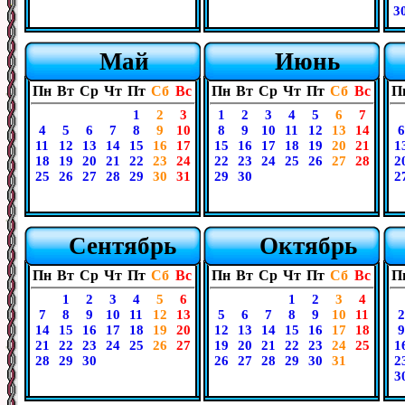
3
Май
Июнь
Пн
Вт
Ср
Чт
Пт
Сб
Вс
Пн
Вт
Ср
Чт
Пт
Сб
Вс
П
1
2
3
1
2
3
4
5
6
7
4
5
6
7
8
9
10
8
9
10
11
12
13
14
6
11
12
13
14
15
16
17
15
16
17
18
19
20
21
1
18
19
20
21
22
23
24
22
23
24
25
26
27
28
2
25
26
27
28
29
30
31
29
30
2
Сентябрь
Октябрь
Пн
Вт
Ср
Чт
Пт
Сб
Вс
Пн
Вт
Ср
Чт
Пт
Сб
Вс
П
1
2
3
4
5
6
1
2
3
4
7
8
9
10
11
12
13
5
6
7
8
9
10
11
2
14
15
16
17
18
19
20
12
13
14
15
16
17
18
9
21
22
23
24
25
26
27
19
20
21
22
23
24
25
1
28
29
30
26
27
28
29
30
31
2
3