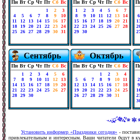
Пн
Вт
Ср
Чт
Пт
Сб
Вс
Пн
Вт
Ср
Чт
Пт
Сб
Вс
П
1
2
3
1
2
3
4
5
6
7
4
5
6
7
8
9
10
8
9
10
11
12
13
14
6
11
12
13
14
15
16
17
15
16
17
18
19
20
21
1
18
19
20
21
22
23
24
22
23
24
25
26
27
28
2
25
26
27
28
29
30
31
29
30
2
Сентябрь
Октябрь
Пн
Вт
Ср
Чт
Пт
Сб
Вс
Пн
Вт
Ср
Чт
Пт
Сб
Вс
П
1
2
3
4
5
6
1
2
3
4
7
8
9
10
11
12
13
5
6
7
8
9
10
11
2
14
15
16
17
18
19
20
12
13
14
15
16
17
18
9
21
22
23
24
25
26
27
19
20
21
22
23
24
25
1
28
29
30
26
27
28
29
30
31
2
3
Установить информер «Праздники сегодня»
- постави
привлекательным и интересным. Ваши читатели будут в ку