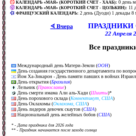
0 день 
КАЛЕНДАРЬ «МАЯ» (КОРОТКИЙ СЧЕТ - ХААБ):
11 
КАЛЕНДАРЬ «МАЯ» (КОРОТКИЙ СЧЕТ - ЦОЛЬКИН):
2 день (Дуоди) 1 декады 8 
ФРАНЦУЗСКИЙ КАЛЕНДАРЬ:
ПРАЗДНИКИ
ᗏ Вчера
22 Апреля 2
Все праздники
Международный день Матери-Земли (
ООН
)
День создания государственного департамента по вопро
Йом Ха-Зикарон - День памяти павших в войнах Израиля
День открытия (
Бразилия
)
Лельник (
Православие
)
День смерти имама Али аль-Хади (
Шииты
)*
День порохового склада (
Коннектикут, США
)
День Оклахомы (
Оклахома, США
)
День лидеров девочек скаутов (
США
)
Национальный день желейных бобов (
США
)
* - Дата праздника для 2026 года
** - Праздник начинается после захода солнца