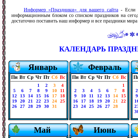
Информер «Праздники» для вашего сайта
- Если 
информационным блоком со списком праздников на сегодн
достаточно поставить наш информер и все праздники мира б
КАЛЕНДАРЬ ПРАЗДНИ
Январь
Февраль
Пн
Вт
Ср
Чт
Пт
Сб
Вс
Пн
Вт
Ср
Чт
Пт
Сб
Вс
П
1
2
3
4
1
5
6
7
8
9
10
11
2
3
4
5
6
7
8
2
12
13
14
15
16
17
18
9
10
11
12
13
14
15
9
19
20
21
22
23
24
25
16
17
18
19
20
21
22
1
26
27
28
29
30
31
23
24
25
26
27
28
2
3
Май
Июнь