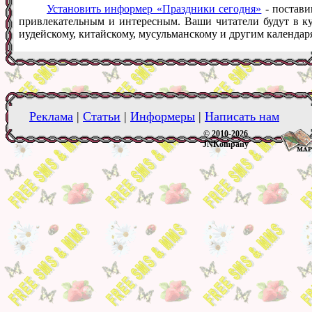
Установить информер «Праздники сегодня»
- постави
привлекательным и интересным. Ваши читатели будут в ку
иудейскому, китайскому, мусульманскому и другим календар
Реклама
|
Статьи
|
Информеры
|
Написать нам
© 2010-2026
JNKompany