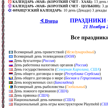
13 день
КАЛЕНДАРЬ «МАЯ» (КОРОТКИЙ СЧЕТ - ХААБ):
3 д
КАЛЕНДАРЬ «МАЯ» (КОРОТКИЙ СЧЕТ - ЦОЛЬКИН):
10 день (Декади) 3 декады
ФРАНЦУЗСКИЙ КАЛЕНДАРЬ:
ПРАЗДНИКИ
ᗏ Вчера
21 Ноября 2
Все праздники
Всемирный день приветствий (
Международный
)
Всемирный день телевидения (
ООН
)
День бухгалтера (
Россия
)
День работника налоговых органов (
Россия
)
День государственности (
Северная Каролина, США
)
День общего договора о мире (
Республика Сербська
)
День общего договора о мире (
Босния и Герцеговина
)
День вооруженных сил (
Бангладеш
)
Всемирный день рыболовства (
Глобальный
)
День ложного признания (
США
)
День пряника (
США
)
Национальный день начинки (
США
)
Национальный день игры конструктором Playmobil (
СШ