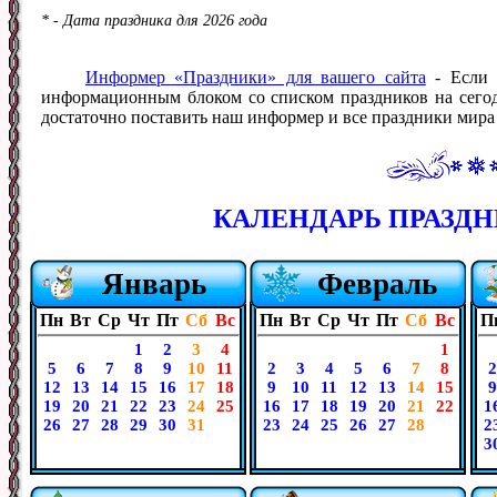
* - Дата праздника для 2026 года
Информер «Праздники» для вашего сайта
- Если 
информационным блоком со списком праздников на сегодн
достаточно поставить наш информер и все праздники мира б
КАЛЕНДАРЬ ПРАЗДНИ
Январь
Февраль
Пн
Вт
Ср
Чт
Пт
Сб
Вс
Пн
Вт
Ср
Чт
Пт
Сб
Вс
П
1
2
3
4
1
5
6
7
8
9
10
11
2
3
4
5
6
7
8
2
12
13
14
15
16
17
18
9
10
11
12
13
14
15
9
19
20
21
22
23
24
25
16
17
18
19
20
21
22
1
26
27
28
29
30
31
23
24
25
26
27
28
2
3