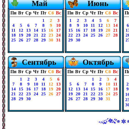
Май
Июнь
Пн
Вт
Ср
Чт
Пт
Сб
Вс
Пн
Вт
Ср
Чт
Пт
Сб
Вс
П
1
2
3
1
2
3
4
5
6
7
4
5
6
7
8
9
10
8
9
10
11
12
13
14
6
11
12
13
14
15
16
17
15
16
17
18
19
20
21
1
18
19
20
21
22
23
24
22
23
24
25
26
27
28
2
25
26
27
28
29
30
31
29
30
2
Сентябрь
Октябрь
Пн
Вт
Ср
Чт
Пт
Сб
Вс
Пн
Вт
Ср
Чт
Пт
Сб
Вс
П
1
2
3
4
5
6
1
2
3
4
7
8
9
10
11
12
13
5
6
7
8
9
10
11
2
14
15
16
17
18
19
20
12
13
14
15
16
17
18
9
21
22
23
24
25
26
27
19
20
21
22
23
24
25
1
28
29
30
26
27
28
29
30
31
2
3