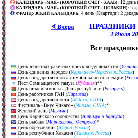
12 день
КАЛЕНДАРЬ «МАЯ» (КОРОТКИЙ СЧЕТ - ХААБ):
5 д
КАЛЕНДАРЬ «МАЯ» (КОРОТКИЙ СЧЕТ - ЦОЛЬКИН):
4 день (Квартиди) 2 декад
ФРАНЦУЗСКИЙ КАЛЕНДАРЬ:
ПРАЗДНИКИ
ᗏ Вчера
3 Июля 20
Все праздники
День зенитных ракетных войск воздушных сил (
Украин
День единения народов (
Карачаево-Черкессия, Россия
)
День государственной автомобильной инспекции (
Росс
Пост Семнадцатого тамуза (
Иудаизм
)**
День независимости - День республики (
Беларусь
)
День работников ГАИ (
Киргизия
)
День государственности (
Айдахо, США
)
Фестиваль «Вкус Чикаго» (
Чикаго, США
)*
Женский день (
Мьянма
)
День Карибского сообщества (
Антигуа и Барбуда
)
День рыбака (
Маршалловы Острова
)*
День образования (
Алтай, Россия
)
День республики Хакасия (
Хакасия, Россия
)