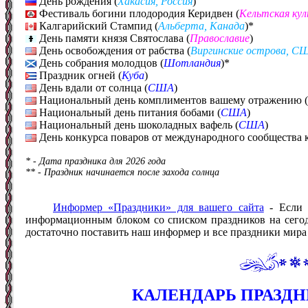
День рождения (
Хакасия, Россия
)
Фестиваль богини плодородия Керидвен (
Кельтская ку
Калгарийский Стампид (
Альберта, Канада
)*
День памяти князя Святослава (
Православие
)
День освобождения от рабства (
Виргинские острова, С
День собрания молодцов (
Шотландия
)*
Праздник огней (
Куба
)
День вдали от солнца (
США
)
Национальный день комплиментов вашему отражению (
Национальный день питания бобами (
США
)
Национальный день шоколадных вафель (
США
)
День конкурса поваров от международного сообщества
* - Дата праздника для 2026 года
** - Праздник начинается после захода солнца
Информер «Праздники» для вашего сайта
- Если 
информационным блоком со списком праздников на сегодн
достаточно поставить наш информер и все праздники мира б
КАЛЕНДАРЬ ПРАЗДНИ