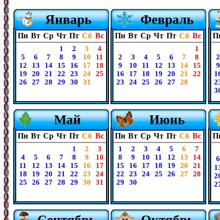
Январь
Февраль
Пн
Вт
Ср
Чт
Пт
Сб
Вс
Пн
Вт
Ср
Чт
Пт
Сб
Вс
П
1
2
3
4
1
5
6
7
8
9
10
11
2
3
4
5
6
7
8
2
12
13
14
15
16
17
18
9
10
11
12
13
14
15
9
19
20
21
22
23
24
25
16
17
18
19
20
21
22
1
26
27
28
29
30
31
23
24
25
26
27
28
2
3
Май
Июнь
Пн
Вт
Ср
Чт
Пт
Сб
Вс
Пн
Вт
Ср
Чт
Пт
Сб
Вс
П
1
2
3
1
2
3
4
5
6
7
4
5
6
7
8
9
10
8
9
10
11
12
13
14
6
11
12
13
14
15
16
17
15
16
17
18
19
20
21
1
18
19
20
21
22
23
24
22
23
24
25
26
27
28
2
25
26
27
28
29
30
31
29
30
2
Сентябрь
Октябрь