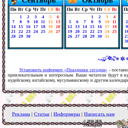
Пн
Вт
Ср
Чт
Пт
Сб
Вс
Пн
Вт
Ср
Чт
Пт
Сб
Вс
П
1
2
3
4
5
6
1
2
3
4
7
8
9
10
11
12
13
5
6
7
8
9
10
11
2
14
15
16
17
18
19
20
12
13
14
15
16
17
18
9
21
22
23
24
25
26
27
19
20
21
22
23
24
25
1
28
29
30
26
27
28
29
30
31
2
3
Установить информер «Праздники сегодня»
- постави
привлекательным и интересным. Ваши читатели будут в ку
иудейскому, китайскому, мусульманскому и другим календар
Реклама
|
Статьи
|
Информеры
|
Написать нам
© 2010-2026
JNKompany