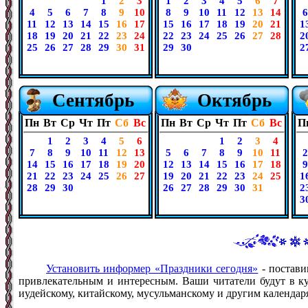
1
2
3
1
2
3
4
5
6
7
4
5
6
7
8
9
10
8
9
10
11
12
13
14
6
11
12
13
14
15
16
17
15
16
17
18
19
20
21
1
18
19
20
21
22
23
24
22
23
24
25
26
27
28
2
25
26
27
28
29
30
31
29
30
2
Сентябрь
Октябрь
Пн
Вт
Ср
Чт
Пт
Сб
Вс
Пн
Вт
Ср
Чт
Пт
Сб
Вс
П
1
2
3
4
5
6
1
2
3
4
7
8
9
10
11
12
13
5
6
7
8
9
10
11
2
14
15
16
17
18
19
20
12
13
14
15
16
17
18
9
21
22
23
24
25
26
27
19
20
21
22
23
24
25
1
28
29
30
26
27
28
29
30
31
2
3
Установить информер «Праздники сегодня»
- постави
привлекательным и интересным. Ваши читатели будут в ку
иудейскому, китайскому, мусульманскому и другим календар