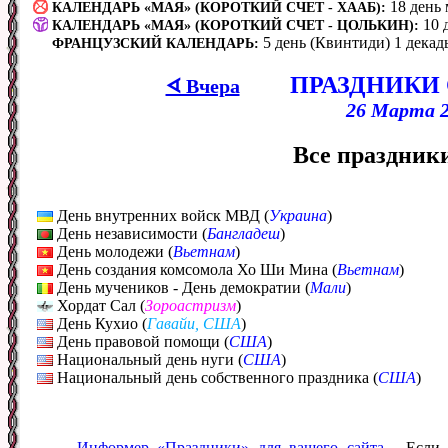
18 день
КАЛЕНДАРЬ «МАЯ» (КОРОТКИЙ СЧЕТ - ХААБ):
10 
КАЛЕНДАРЬ «МАЯ» (КОРОТКИЙ СЧЕТ - ЦОЛЬКИН):
5 день (Квинтиди) 1 декад
ФРАНЦУЗСКИЙ КАЛЕНДАРЬ:
ПРАЗДНИКИ
ᗏ Вчера
26 Марта 2
Все праздники
День внутренних войск МВД (
Украина
)
День независимости (
Бангладеш
)
День молодежи (
Вьетнам
)
День создания комсомола Хо Ши Мина (
Вьетнам
)
День мучеников - День демократии (
Мали
)
Хордат Сал (
Зороастризм
)
День Кухио (
Гавайи, США
)
День правовой помощи (
США
)
Национальный день нуги (
США
)
Национальный день собственного праздника (
США
)
Информер «Праздники» для вашего сайта
- Если 