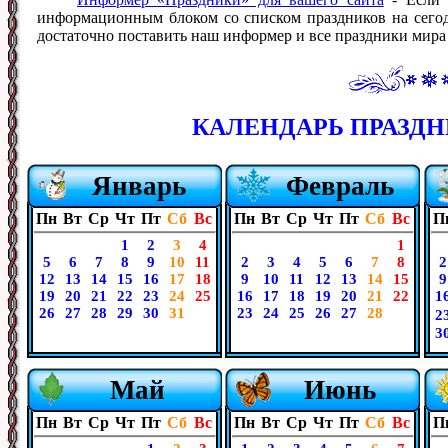
информационным блоком со списком праздников на сегодн
достаточно поставить наш информер и все праздники мира б
КАЛЕНДАРЬ ПРАЗДНИ
Январь
Февраль
Пн
Вт
Ср
Чт
Пт
Сб
Вс
Пн
Вт
Ср
Чт
Пт
Сб
Вс
П
1
2
3
4
1
5
6
7
8
9
10
11
2
3
4
5
6
7
8
2
12
13
14
15
16
17
18
9
10
11
12
13
14
15
9
19
20
21
22
23
24
25
16
17
18
19
20
21
22
1
26
27
28
29
30
31
23
24
25
26
27
28
2
3
Май
Июнь
Пн
Вт
Ср
Чт
Пт
Сб
Вс
Пн
Вт
Ср
Чт
Пт
Сб
Вс
П