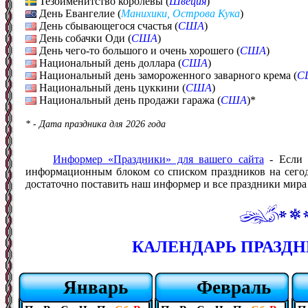
Тезоименитство королевы (
Швеция
)
День Евангелие (
Манихики, Острова Кука
)
День сбывающегося счастья (
США
)
День собачки Оди (
США
)
День чего-то большого и очень хорошего (
США
)
Национальный день доллара (
США
)
Национальный день замороженного заварного крема (
С
Национальный день цуккини (
США
)
Национальный день продажи гаража (
США
)*
* - Дата праздника для 2026 года
Информер «Праздники» для вашего сайта
- Если 
информационным блоком со списком праздников на сегодн
достаточно поставить наш информер и все праздники мира б
КАЛЕНДАРЬ ПРАЗДНИ
Январь
Февраль