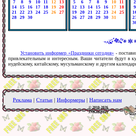
7
8
9
10
11
12
13
5
6
7
8
9
10
11
2
14
15
16
17
18
19
20
12
13
14
15
16
17
18
9
21
22
23
24
25
26
27
19
20
21
22
23
24
25
1
28
29
30
26
27
28
29
30
31
2
3
Установить информер «Праздники сегодня»
- постави
привлекательным и интересным. Ваши читатели будут в ку
иудейскому, китайскому, мусульманскому и другим календар
Реклама
|
Статьи
|
Информеры
|
Написать нам
© 2010-2026
JNKompany