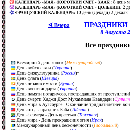
8 день 
КАЛЕНДАРЬ «МАЯ» (КОРОТКИЙ СЧЕТ - ХААБ):
2 д
КАЛЕНДАРЬ «МАЯ» (КОРОТКИЙ СЧЕТ - ЦОЛЬКИН):
10 день (Декади) 2 декады
ФРАНЦУЗСКИЙ КАЛЕНДАРЬ:
ПРАЗДНИКИ
ᗏ Вчера
8 Августа 2
Все праздники
Всемирный день кошек (
Международный
)
День войск связи (
Украина
)
День физкультурника (
Россия
)*
День флага (
Швеция
)
День независимости (
Бутан
)
День военстандарта (
Украина
)
День памяти нотариусов, пострадавших от преступлений
День смерти Хаджи Дост Мухаммада Квандари (
Сунни
День мира в Аугсбурге - Окончание тридцатилетней вой
День отца - праздник Баба (
Тайвань
)
День фермера - День крестьян (
Танзания
)
День мира - День прекращения огня (
Ирак
)
Международный день бесконечности (
Глобальный
)