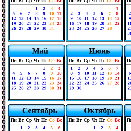
Пн
Вт
Ср
Чт
Пт
Сб
Вс
Пн
Вт
Ср
Чт
Пт
Сб
Вс
П
1
2
3
4
1
5
6
7
8
9
10
11
2
3
4
5
6
7
8
2
12
13
14
15
16
17
18
9
10
11
12
13
14
15
9
19
20
21
22
23
24
25
16
17
18
19
20
21
22
1
26
27
28
29
30
31
23
24
25
26
27
28
2
3
Май
Июнь
Пн
Вт
Ср
Чт
Пт
Сб
Вс
Пн
Вт
Ср
Чт
Пт
Сб
Вс
П
1
2
3
1
2
3
4
5
6
7
4
5
6
7
8
9
10
8
9
10
11
12
13
14
6
11
12
13
14
15
16
17
15
16
17
18
19
20
21
1
18
19
20
21
22
23
24
22
23
24
25
26
27
28
2
25
26
27
28
29
30
31
29
30
2
Сентябрь
Октябрь
Пн
Вт
Ср
Чт
Пт
Сб
Вс
Пн
Вт
Ср
Чт
Пт
Сб
Вс
П
1
2
3
4
5
6
1
2
3
4