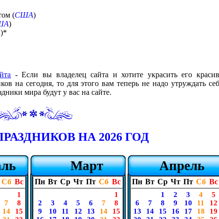
том (
США
)
ША
)
А
)*
йта
- Если вы владелец сайта и хотите украсить его краси
в на сегодня, то для этого вам теперь не надо утруждать себ
дники мира будут у вас на сайте.
РАЗДНИКОВ НА 2026 ГОД
аль
Март
Апрель
Сб
Вс
Пн
Вт
Ср
Чт
Пт
Сб
Вс
Пн
Вт
Ср
Чт
Пт
Сб
Вс
1
1
1
2
3
4
5
7
8
2
3
4
5
6
7
8
6
7
8
9
10
11
12
14
15
9
10
11
12
13
14
15
13
14
15
16
17
18
19