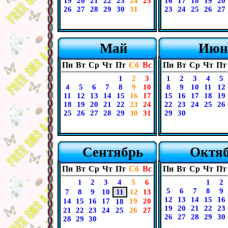
19
20
21
22
23
24
25
16
17
18
19
20
26
27
28
29
30
31
23
24
25
26
27
Май
Июн
Пн
Вт
Ср
Чт
Пт
Сб
Вс
Пн
Вт
Ср
Чт
Пт
1
2
3
1
2
3
4
5
4
5
6
7
8
9
10
8
9
10
11
12
11
12
13
14
15
16
17
15
16
17
18
19
18
19
20
21
22
23
24
22
23
24
25
26
25
26
27
28
29
30
31
29
30
Сентябрь
Октя
Пн
Вт
Ср
Чт
Пт
Сб
Вс
Пн
Вт
Ср
Чт
Пт
1
2
3
4
5
6
1
2
5
6
7
8
9
7
8
9
10
11
12
13
12
13
14
15
16
14
15
16
17
19
20
18
19
20
21
22
23
21
22
23
24
25
26
27
26
27
28
29
30
28
29
30