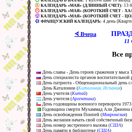
КАЛЕНДАРЬ БАХАИ:
13 
КАЛЕНДАРЬ «МАЯ» (ДЛИННЫЙ СЧЕТ):
КАЛЕНДАРЬ «МАЯ» (КОРОТКИЙ СЧЕТ - ХАА
КАЛЕНДАРЬ «МАЯ» (КОРОТКИЙ СЧЕТ - ЦО
4 день (Кварт
ФРАНЦУЗСКИЙ КАЛЕНДАРЬ:
ПРАЗ
ᗏ Вчера
11
Все п
День славы - День героев сражения у мыса 
День специалиста органов воспитательной 
День патриота - Общенациональный день сл
День Каталонии (
Каталония, Испания
)
День учителя (
Китай
)
День учителя (
Аргентина
)
День годовщины военного переворота 1973 
Годовщина смерти Мухаммад Али Джинна 
День освобождения Понпей (
Микронезия
)
День желания начать свой собственный бизн
День номер экстренного вызова (
США
)
День памяти в библиотеке (
США
)