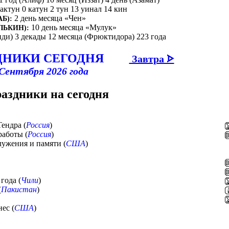
бактун 0 катун 2 тун 13 уинал 14 кин
2 день месяца «Чен»
Б):
10 день месяца «Мулук»
ЛЬКИН):
иди) 3 декады 12 месяца (Фрюктидора) 223 года
ДНИКИ СЕГОДНЯ
Завтра ᗌ
 Сентября 2026 года
раздники на сегодня
Тендра (
Россия
)
работы (
Россия
)
ужения и памяти (
США
)
года (
Чили
)
(
Пакистан
)
ес (
США
)