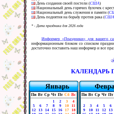
День создания своей постели (
США
)
Национальный день горячих булочек с крес
Национальный день служения и памяти (
С
День поднятия на борьбу против рака (
СШ
* - Дата праздника для 2026 года
Информер «Праздники» для вашего са
информационным блоком со списком празднико
достаточно поставить наш информер и все праз
КАЛЕНДАРЬ П
Январь
Февр
Пн
Вт
Ср
Чт
Пт
Сб
Вс
Пн
Вт
Ср
Чт
Пт
1
2
3
4
5
6
7
8
9
10
11
2
3
4
5
6
12
13
14
15
16
17
18
9
10
11
12
13