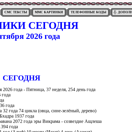
СМС ТЕКСТЫ
ММС КАРТИНКИ
ТЕЛЕФОННЫЕ КОДЫ
ДОПОЛ
НИКИ СЕГОДНЯ
нтября 2026 года
CЕГОДНЯ
я 2026 года - Пятница, 37 неделя, 254 день года
 года
да
36 года
а 32 года 74 цикла (овца, сине-зелёный, дерево)
 Бхадра 1937 года
авана 2072 года эры Викрама - созвездие Ащлеша
394 года
 1 год (Алиф) 10 месяц (Иззат) 4 день (Азамат)