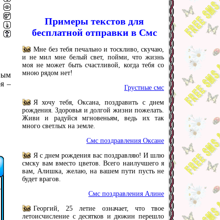
Примеры текстов для
бесплатной отправки в Смс
Мне без тебя печально и тоскливо, скучаю,
и не мил мне белый свет, пойми, что жизнь
моя не может быть счастливой, когда тебя со
мною рядом нет!
вым
я –
Грустные смс
Я хочу тебя, Оксана, поздравить с днем
рождения. Здоровья и долгой жизни пожелать.
Живи и радуйся мгновеньям, ведь их так
много светлых на земле.
Смс поздравления Оксане
Я с днем рождения вас поздравляю! И шлю
смску вам вместо цветов. Всего наилучшего я
вам, Алишка, желаю, на вашем пути пусть не
будет врагов.
Смс поздравления Алине
Георгий, 25 летие означает, что твое
летоисчисление с десятков и дюжин перешло