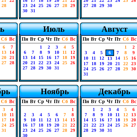
21
22
16
17
18
19
20
21
22
20
21
22
23
24
25
26
28
23
24
25
26
27
28
29
27
28
29
30
30
31
ь
Июль
Август
Сб
Вс
Пн
Вт
Ср
Чт
Пт
Сб
Вс
Пн
Вт
Ср
Чт
Пт
Сб
Вс
6
7
1
2
3
4
5
1
2
13
14
6
7
8
9
10
11
12
3
4
5
6
7
8
9
20
21
13
14
15
16
17
18
19
10
11
12
14
15
16
13
27
28
20
21
22
23
24
25
26
17
18
19
20
21
22
23
27
28
29
30
31
24
25
26
27
28
29
30
31
брь
Ноябрь
Декабрь
Сб
Вс
Пн
Вт
Ср
Чт
Пт
Сб
Вс
Пн
Вт
Ср
Чт
Пт
Сб
Вс
3
4
1
1
2
3
4
5
6
10
11
2
3
4
5
6
7
8
7
8
9
10
11
12
13
17
18
9
10
11
12
13
14
15
14
15
16
17
18
19
20
24
25
16
17
18
19
20
21
22
21
22
23
24
25
26
27
31
23
24
25
26
27
28
29
28
29
30
31
30