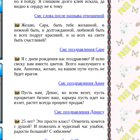
но я пойду. Я слишком долго ключ искала, да
видно к сердцу не к тому.
Смс слова после разрыва отношений
Желаю, Сара, быть тебе желанной, и
нежной быть, и долгожданной, любимой быть
и всех подруг красивей, и за всех на свете
быть счастливей!
Смс поздравления Саре
Я с днем рождения вас поздравляю! И шлю
смску вам вместо цветов. Всего наилучшего я
вам, Анночка, желаю, на вашем пути пусть не
будет врагов.
Смс поздравления Анне
Пусть вам, Денис, во всем везет, пусть
процветает бизнес ваш, карьера пусть идет на
взлет, растет всегда процент продаж!
Смс поздравления Денису
25 лет? Это просто класс! Отметить хочется
с душой! И пожелать в чудесный час улыбок,
радости большой! С юбилеем!