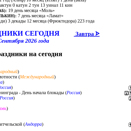
бактун 0 катун 2 тун 13 уинал 11 кин
19 день месяца «Моль»
Б):
7 день месяца «Ламат»
ЛЬКИН):
ди) 3 декады 12 месяца (Фрюктидора) 223 года
ДНИКИ СЕГОДНЯ
Завтра ᗌ
Сентября 2026 года
раздники на сегодня
ародный
)
отности (
Международный
)
ла
)
оссия
)
инграда - День начала блокады (
Россия
)
Россия
)
овь
)
итчельской (
Андорра
)