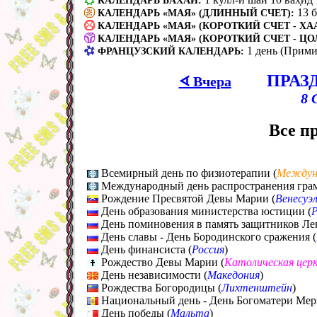
КАЛЕНДАРЬ БАХАИ:
13 
КАЛЕНДАРЬ «МАЯ» (ДЛИННЫЙ СЧЕТ):
КАЛЕНДАРЬ «МАЯ» (КОРОТКИЙ СЧЕТ - ХАА
КАЛЕНДАРЬ «МАЯ» (КОРОТКИЙ СЧЕТ - ЦО
1 день (Прими
ФРАНЦУЗСКИЙ КАЛЕНДАРЬ:
ПРАЗ
ᗏ Вчера
8 
Все п
Всемирный день по физиотерапии (
Междун
Международный день распространения грам
Рождение Пресвятой Девы Марии (
Венесуэ
День образования министерства юстиции (
Р
День поминовения в память защитников Лен
День славы - День Бородинского сражения (
День финансиста (
Россия
)
Рождество Девы Марии (
Католическая церк
День независимости (
Македония
)
Рождества Богородицы (
Лихтенштейн
)
Национальный день - День Богоматери Мер
День победы (
Мальта
)