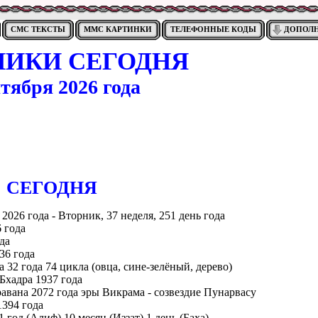
СМС ТЕКСТЫ
ММС КАРТИНКИ
ТЕЛЕФОННЫЕ КОДЫ
ДОПОЛ
НИКИ СЕГОДНЯ
нтября 2026 года
CЕГОДНЯ
 2026 года - Вторник, 37 неделя, 251 день года
 года
да
36 года
а 32 года 74 цикла (овца, сине-зелёный, дерево)
 Бхадра 1937 года
авана 2072 года эры Викрама - созвездие Пунарвасу
394 года
1 год (Алиф) 10 месяц (Иззат) 1 день (Баха)