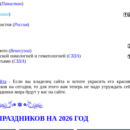
(
Пакистан
)
аина
)
истов (
Россия
)
ото (
Венесуэла
)
ской онкологией и гематологией (
США
)
ехами (
США
)
йта
- Если вы владелец сайта и хотите украсить его краси
в на сегодня, то для этого вам теперь не надо утруждать себ
дники мира будут у вас на сайте.
РАЗДНИКОВ НА 2026 ГОД