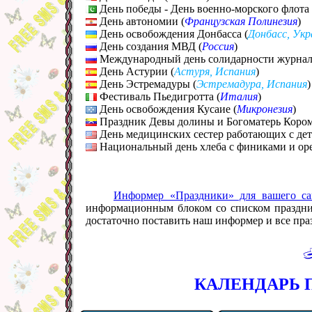
День победы - День военно-морского флота 
День автономии (
Французская Полинезия
)
День освобождения Донбасса (
Донбасс, Укр
День создания МВД (
Россия
)
Международный день солидарности журнал
День Астурии (
Астуря, Испания
)
День Эстремадуры (
Эстремадура, Испания
)
Фестиваль Пьедигротта (
Италия
)
День освобождения Кусаие (
Микронезия
)
Праздник Девы долины и Богоматерь Кором
День медицинских сестер работающих с дет
Национальный день хлеба с финиками и ор
Информер «Праздники» для вашего са
информационным блоком со списком празднико
достаточно поставить наш информер и все праз
КАЛЕНДАРЬ П