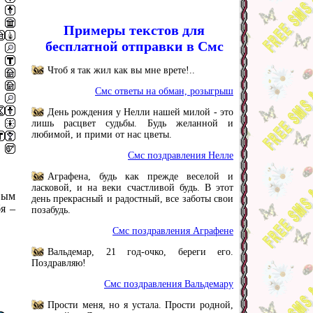
Примеры текстов для
бесплатной отправки в Смс
Чтоб я так жил как вы мне врете!..
Смс ответы на обман, розыгрыш
День рождения у Нелли нашей милой - это
лишь расцвет судьбы. Будь желанной и
любимой, и прими от нас цветы.
Смс поздравления Нелле
Аграфена, будь как прежде веселой и
ласковой, и на веки счастливой будь. В этот
вым
день прекрасный и радостный, все заботы свои
я –
позабудь.
Смс поздравления Аграфене
Вальдемар, 21 год-очко, береги его.
Поздравляю!
Смс поздравления Вальдемару
Прости меня, но я устала. Прости родной,