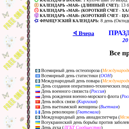
КАЛЕНДАРЬ БАХАИ:
13 
КАЛЕНДАРЬ «МАЯ» (ДЛИННЫЙ СЧЕТ):
КАЛЕНДАРЬ «МАЯ» (КОРОТКИЙ СЧЕТ - ХАА
КАЛЕНДАРЬ «МАЯ» (КОРОТКИЙ СЧЕТ - ЦО
8 день (Октид
ФРАНЦУЗСКИЙ КАЛЕНДАРЬ:
ПРАЗ
ᗏ Вчера
20
Все п
Всемирный день остеопороза (
Международ
Всемирный день статистики (
ООН
)
Международный день повара (
Международ
День создания оперативно-технических под
День военного связиста (
Россия
)
День рождения военно-морского флота (
Рос
День войск связи (
Киргизия
)
День вьетнамской женщины (
Вьетнам
)
День революции (
Гватемала
)
Международный день авиадиспетчера (
Меж
Всеукраинский день борьбы против заболев
День духа (
ЛГБТ Cообщество
)