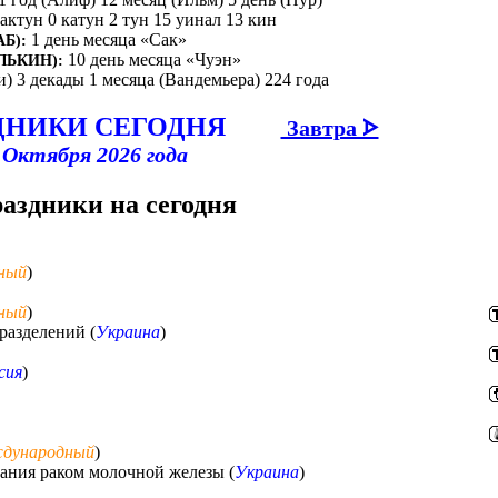
бактун 0 катун 2 тун 15 уинал 13 кин
1 день месяца «Сак»
Б):
10 день месяца «Чуэн»
ЛЬКИН):
и) 3 декады 1 месяца (Вандемьера) 224 года
ДНИКИ СЕГОДНЯ
Завтра ᗌ
 Октября 2026 года
раздники на сегодня
ный
)
ный
)
разделений (
Украина
)
сия
)
дународный
)
ания раком молочной железы (
Украина
)