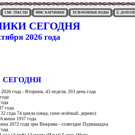
СМС ТЕКСТЫ
ММС КАРТИНКИ
ТЕЛЕФОННЫЕ КОДЫ
ДОПОЛ
НИКИ СЕГОДНЯ
ктября 2026 года
CЕГОДНЯ
 2026 года - Вторник, 43 неделя, 293 день года
года
года
37 года
 32 года 74 цикла (овца, сине-зелёный, дерево)
 Азвина 1937 года
ина 2072 года эры Викрама - созвездие Пурвашадха
года
 1 год (Алиф) 12 месяц (Ильм) 5 день (Нур)