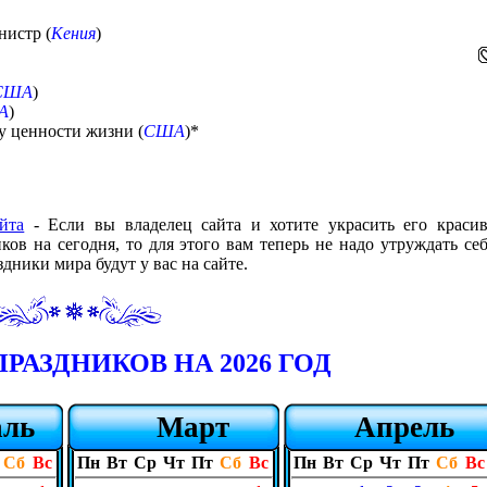
нистр (
Кения
)
США
)
А
)
у ценности жизни (
США
)*
йта
- Если вы владелец сайта и хотите украсить его краси
в на сегодня, то для этого вам теперь не надо утруждать себ
дники мира будут у вас на сайте.
РАЗДНИКОВ НА 2026 ГОД
аль
Март
Апрель
Сб
Вс
Пн
Вт
Ср
Чт
Пт
Сб
Вс
Пн
Вт
Ср
Чт
Пт
Сб
Вс