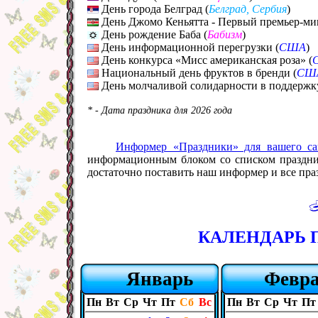
День города Белград (
Белград, Сербия
)
День Джомо Кеньятта - Первый премьер-ми
День рождение Баба (
Бабизм
)
День информационной перегрузки (
США
)
День конкурса «Мисс американская роза» (
Национальный день фруктов в бренди (
СШ
День молчаливой солидарности в поддержк
* - Дата праздника для 2026 года
Информер «Праздники» для вашего са
информационным блоком со списком празднико
достаточно поставить наш информер и все праз
КАЛЕНДАРЬ П
Январь
Февр
Пн
Вт
Ср
Чт
Пт
Сб
Вс
Пн
Вт
Ср
Чт
Пт