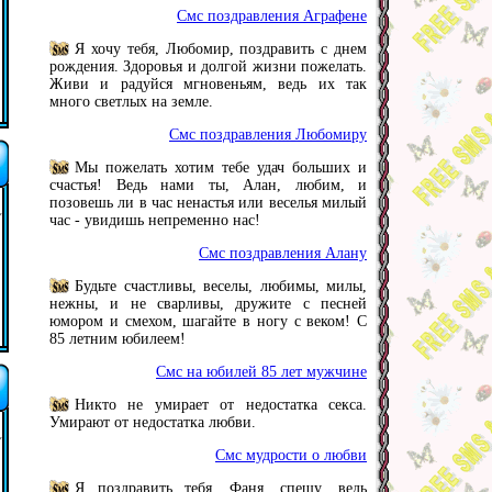
Смс поздравления Аграфене
Я хочу тебя, Любомир, поздравить с днем
рождения. Здоровья и долгой жизни пожелать.
Живи и радуйся мгновеньям, ведь их так
много светлых на земле.
Смс поздравления Любомиру
Мы пожелать хотим тебе удач больших и
счастья! Ведь нами ты, Алан, любим, и
позовешь ли в час ненастья или веселья милый
час - увидишь непременно нас!
Смс поздравления Алану
Будьте счастливы, веселы, любимы, милы,
нежны, и не сварливы, дружите с песней
юмором и смехом, шагайте в ногу с веком! С
85 летним юбилеем!
Смс на юбилей 85 лет мужчине
Никто не умирает от недостатка секса.
Умирают от недостатка любви.
Смс мудрости о любви
Я поздравить тебя, Фаня, спешу, ведь