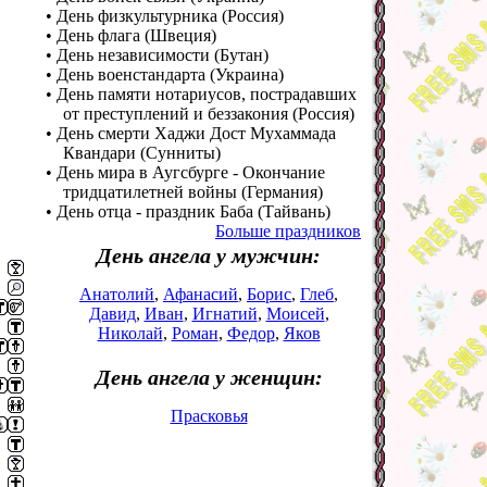
• День физкультурника (Россия)
• День флага (Швеция)
• День независимости (Бутан)
• День военстандарта (Украина)
• День памяти нотариусов, пострадавших
от преступлений и беззакония (Россия)
• День смерти Хаджи Дост Мухаммада
Квандари (Сунниты)
• День мира в Аугсбурге - Окончание
тридцатилетней войны (Германия)
• День отца - праздник Баба (Тайвань)
Больше праздников
День ангела у мужчин:
Анатолий
,
Афанасий
,
Борис
,
Глеб
,
Давид
,
Иван
,
Игнатий
,
Моисей
,
Николай
,
Роман
,
Федор
,
Яков
День ангела у женщин:
Прасковья