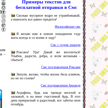
Примеры текстов для
бесплатной отправки в Смс
Сколько мусорное ведро не утрамбовывай,
а выносить все равно придется!
Философские смс
Я желаю вам в новом лошадином году
жить всегда и со всеми в ладу!
Смс с годом лошади
вым
Роксана! Ура! Давай же веселиться!
я –
Улыбок, радости, добра, и всем желаньям -
сбыться!
Смс поздравления Роксане
Зинуля, желаю, чтобы жизнь била ключом,
но не по голове!
Смс поздравления Зинаиде
Аграфена, будь как прежде веселой и
ласковой, и на веки счастливой будь. В этот
день прекрасный и радостный, все заботы свои
позабудь.