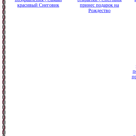
красивый Снеговик
принес подарок на
Рождество
п
п