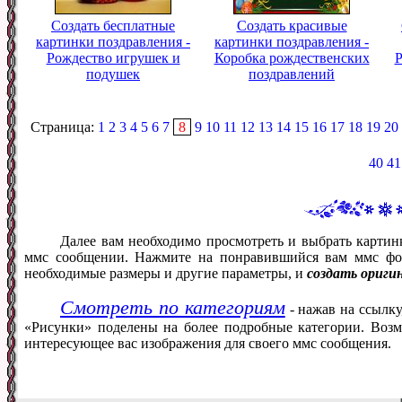
Создать бесплатные
Создать красивые
картинки поздравления -
картинки поздравления -
Рождество игрушек и
Коробка рождественских
Р
подушек
поздравлений
Страница:
1
2
3
4
5
6
7
8
9
10
11
12
13
14
15
16
17
18
19
20
40
41
Далее вам необходимо просмотреть и выбрать картин
ммс сообщении. Нажмите на понравившийся вам ммс фот
необходимые размеры и другие параметры, и
создать ориги
Смотреть по категориям
- нажав на ссылку
«Рисунки» поделены на более подробные категории. Возм
интересующее вас изображения для своего ммс сообщения.