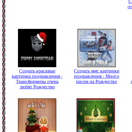
С
о
Создать красивые
Создать ммс картинки
картинки поздравления -
поздравления - Много
Трансформеры очень
писем на Рождество
любят Рождество