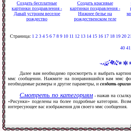
Создать бесплатные
Создать красивые
картинки поздравления -
картинки поздравления -
Давай устроим веселое
Нижнее белье на
м
рождество
рождественском теле
Страница:
1
2
3
4
5
6
7
8
9
10
11
12
13
14
15
16
17
18
19
20
2
40
41
Далее вам необходимо просмотреть и выбрать картин
ммс сообщении. Нажмите на понравившийся вам ммс фот
необходимые размеры и другие параметры, и
создать ориги
Смотреть по категориям
- нажав на ссылку
«Рисунки» поделены на более подробные категории. Возм
интересующее вас изображения для своего ммс сообщения.