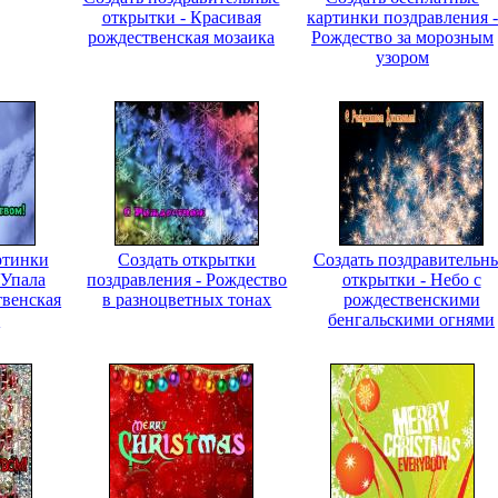
открытки - Красивая
картинки поздравления -
рождественская мозаика
Рождество за морозным
узором
ртинки
Создать открытки
Создать поздравительн
 Упала
поздравления - Рождество
открытки - Небо с
твенская
в разноцветных тонах
рождественскими
а
бенгальскими огнями