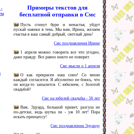
Примеры текстов для
 -
ем
бесплатной отправки в Смс
Пусть сгинут бури и ненастья, уйдут
пускай навеки в тень. Мы вам, Ирина, желаем
счастья в ваш самый добрый, светлый день!
Смс поздравления Ирине
1 апреля можно говорить все что угодно,
даже правду. Все равно никто не поверит.
Смс мысли о 1 апреля
м
О как прекрасен наш союз! Со мною
каждый согласится. Я абсолютно не боюсь, что
он когда-то запылится. С юбилеем, с Золотой
свадьбой!
Смс на юбилей свадьбы - 50 лет
Вам, Эдуард, большой привет, разгула не
по-детски, ведь шутка ли - уж 10 лет! Пора
искать принцессу!
Смс поздравления Эдуарду