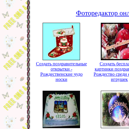
Фоторедактор онл
Создать поздравительные
Создать беспл
открытки -
картинки поздра
Рождественские чудо
Рождество среди
носки
игрушек