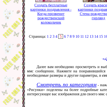
Создать бесплатные
Создать крас
картинки поздравления -
картинки поздрав
Когда прозвенит
Стена рождеств
рождественский
гирлянд
колокольчик
Страница:
1
2
3
4
5
6
7
8
9
10
11
12
13
14
15
1
Далее вам необходимо просмотреть и выб
ммс сообщении. Нажмите на понравившийся в
необходимые размеры и другие параметры, и
со
Смотреть по категориям
- наж
«Рисунки» поделены на более подробные кате
интересующее вас изображения для своего ммс 