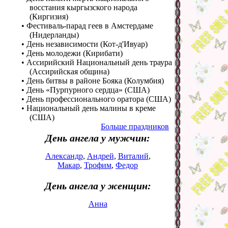
восстания кыргызского народа
(Киргизия)
• Фестиваль-парад геев в Амстердаме
(Нидерланды)
• День независимости (Кот-д'Ивуар)
• День молодежи (Кирибати)
• Ассирийский Национальный день траура
(Ассирийская община)
• День битвы в районе Бояка (Колумбия)
• День «Пурпурного сердца» (США)
• День профессионального оратора (США)
• Национальный день малины в креме
(США)
Больше праздников
День ангела у мужчин:
Александр
,
Андрей
,
Виталий
,
Макар
,
Трофим
,
Федор
День ангела у женщин:
Анна