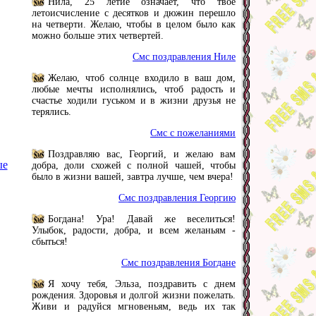
Нила, 25 летие означает, что твое
летоисчисление с десятков и дюжин перешло
на четверти. Желаю, чтобы в целом было как
можно больше этих четвертей.
Смс поздравления Ниле
Желаю, чтоб солнце входило в ваш дом,
любые мечты исполнялись, чтоб радость и
счастье ходили гуськом и в жизни друзья не
терялись.
Смс с пожеланиями
Поздравляю вас, Георгий, и желаю вам
ые
добра, доли схожей с полной чашей, чтобы
было в жизни вашей, завтра лучше, чем вчера!
Смс поздравления Георгию
Богдана! Ура! Давай же веселиться!
Улыбок, радости, добра, и всем желаньям -
сбыться!
Смс поздравления Богдане
Я хочу тебя, Эльза, поздравить с днем
рождения. Здоровья и долгой жизни пожелать.
Живи и радуйся мгновеньям, ведь их так