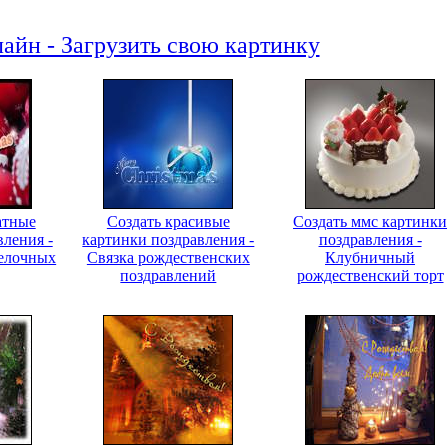
айн - Загрузить свою картинку
атные
Создать красивые
Создать ммс картинки
вления -
картинки поздравления -
поздравления -
 елочных
Связка рождественских
Клубничный
поздравлений
рождественский торт