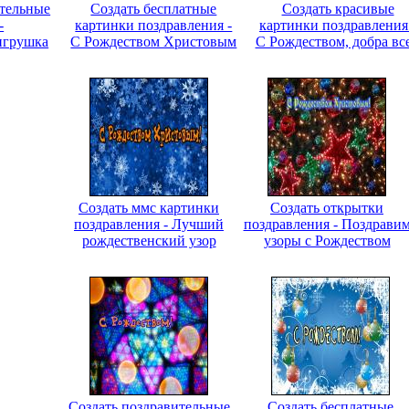
ительные
Создать бесплатные
Создать красивые
-
картинки поздравления -
картинки поздравления
игрушка
С Рождеством Христовым
С Рождеством, добра вс
Создать ммс картинки
Создать открытки
поздравления - Лучший
поздравления - Поздрави
рождественский узор
узоры с Рождеством
Создать поздравительные
Создать бесплатные