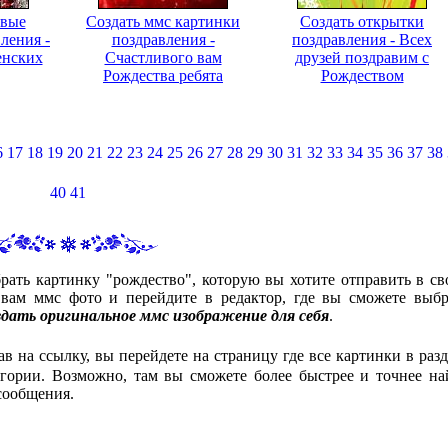
ивые
Создать ммс картинки
Создать открытки
ления -
поздравления -
поздравления - Всех
енских
Счастливого вам
друзей поздравим с
Рождества ребята
Рождеством
6
17
18
19
20
21
22
23
24
25
26
27
28
29
30
31
32
33
34
35
36
37
38
40
41
рать картинку "рождество", которую вы хотите отправить в св
ам ммс фото и перейдите в редактор, где вы сможете выбр
здать оригинальное ммс изображение для себя
.
ав на ссылку, вы перейдете на страницу где все картинки в разд
гории. Возможно, там вы сможете более быстрее и точнее на
сообщения.