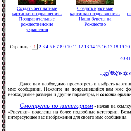
Создать бесплатные
Создать красивые
картинки поздравления -
картинки поздравления -
п
Поздравительные
Наши букеты на
рождественские
Рождество
украшения
Страница:
1
2
3
4
5
6
7
8
9
10
11
12
13
14
15
16
17
18
19
20
40
41
Далее вам необходимо просмотреть и выбрать картин
ммс сообщении. Нажмите на понравившийся вам ммс фот
необходимые размеры и другие параметры, и
создать ориги
Смотреть по категориям
- нажав на ссылку
«Рисунки» поделены на более подробные категории. Возм
интересующее вас изображения для своего ммс сообщения.