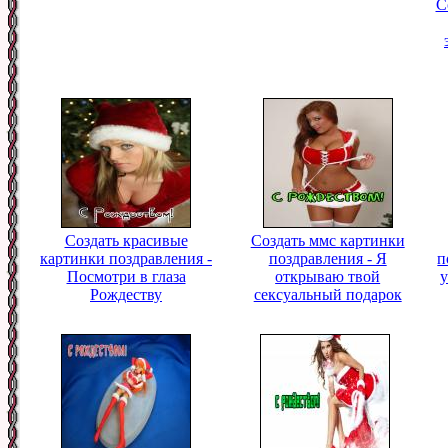
С
Создать красивые
Создать ммс картинки
картинки поздравления -
поздравления - Я
п
Посмотри в глаза
открываю твой
у
Рождеству
сексуальный подарок