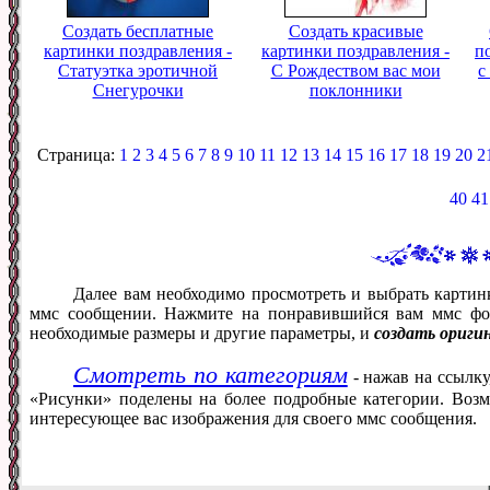
Создать бесплатные
Создать красивые
картинки поздравления -
картинки поздравления -
п
Статуэтка эротичной
С Рождеством вас мои
с
Снегурочки
поклонники
Страница:
1
2
3
4
5
6
7
8
9
10
11
12
13
14
15
16
17
18
19
20
2
40
41
Далее вам необходимо просмотреть и выбрать картин
ммс сообщении. Нажмите на понравившийся вам ммс фот
необходимые размеры и другие параметры, и
создать ориги
Смотреть по категориям
- нажав на ссылку
«Рисунки» поделены на более подробные категории. Возм
интересующее вас изображения для своего ммс сообщения.