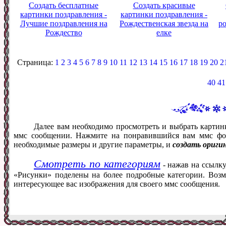
Создать бесплатные
Создать красивые
картинки поздравления -
картинки поздравления -
Лучшие поздравления на
Рождественская звезда на
р
Рождество
елке
Страница:
1
2
3
4
5
6
7
8
9
10
11
12
13
14
15
16
17
18
19
20
2
40
41
Далее вам необходимо просмотреть и выбрать картин
ммс сообщении. Нажмите на понравившийся вам ммс фот
необходимые размеры и другие параметры, и
создать ориги
Смотреть по категориям
- нажав на ссылку
«Рисунки» поделены на более подробные категории. Возм
интересующее вас изображения для своего ммс сообщения.