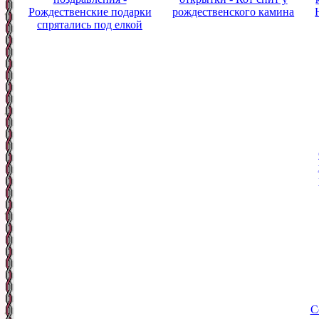
Рождественские подарки
рождественского камина
спрятались под елкой
С