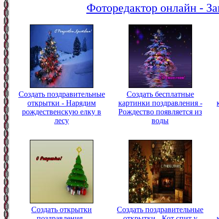
Фоторедактор онлайн - За
Создать поздравительные
Создать бесплатные
открытки - Нарядим
картинки поздравления -
рождественскую елку в
Рождество появляется из
лесу
воды
Создать открытки
Создать поздравительные
поздравления -
открытки - Кот спит у