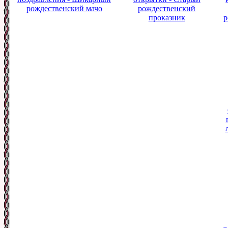
рождественский мачо
рождественский
проказник
р