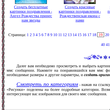
Создать бесплатные
Создать красивые
картинки поздравления -
картинки поздравления -
п
Ангел Рождества принес
Рождественская икона с
нам звезды
нами
Страница:
1
2
3
4
5
6
7
8
9
10
11
12
13
14
15
16
17
18
19
20
40
41
Далее вам необходимо просмотреть и выбрать картин
ммс сообщении. Нажмите на понравившийся вам ммс фот
необходимые размеры и другие параметры, и
создать ориги
Смотреть по категориям
- нажав на ссылку
«Рисунки» поделены на более подробные категории. Возм
интересующее вас изображения для своего ммс сообщения.