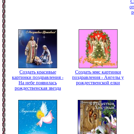
С
о
р
Создать красивые
Создать ммс картинки
картинки поздравления -
поздравления - Ангелы у
На небе появилась
рождественской елки
рождественская звезда