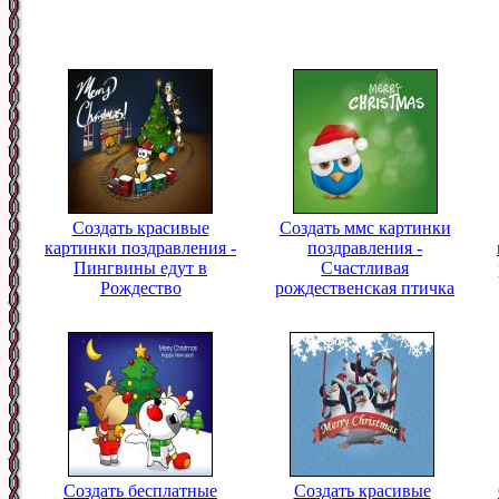
Создать красивые
Создать ммс картинки
картинки поздравления -
поздравления -
Пингвины едут в
Счастливая
Рождество
рождественская птичка
Создать бесплатные
Создать красивые