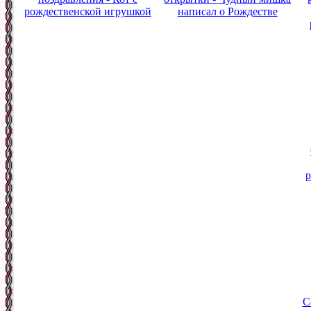
рождественской игрушкой
написал о Рождестве
р
С