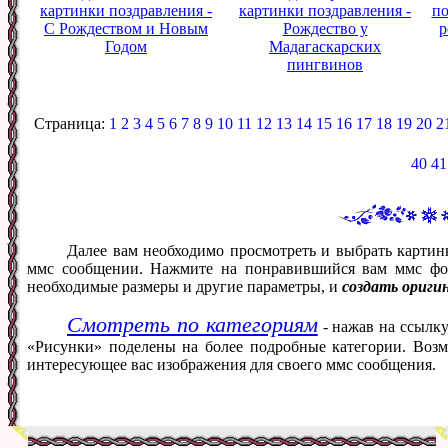
картинки поздравления -
картинки поздравления -
по
С Рождеством и Новым
Рождество у
р
Годом
Мадагаскарских
пингвинов
Страница:
1
2
3
4
5
6
7
8
9
10
11
12
13
14
15
16
17
18
19
20
2
40
41
Далее вам необходимо просмотреть и выбрать картин
ммс сообщении. Нажмите на понравившийся вам ммс фот
необходимые размеры и другие параметры, и
создать ориги
Смотреть по категориям
- нажав на ссылку
«Рисунки» поделены на более подробные категории. Возм
интересующее вас изображения для своего ммс сообщения.