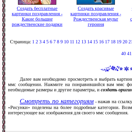
Создать бесплатные
Создать красивые
картинки поздравления -
картинки поздравления -
Какие большие
Рождественская мульт
рождественские подарки
героиня
Страница:
1
2
3
4
5
6
7
8
9
10
11
12
13
14
15
16
17
18
19
20
2
40
41
Далее вам необходимо просмотреть и выбрать картин
ммс сообщении. Нажмите на понравившийся вам ммс фот
необходимые размеры и другие параметры, и
создать ориги
Смотреть по категориям
- нажав на ссылку
«Рисунки» поделены на более подробные категории. Возм
интересующее вас изображения для своего ммс сообщения.