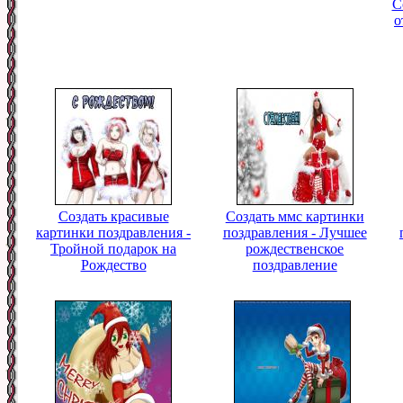
С
о
Создать красивые
Создать ммс картинки
картинки поздравления -
поздравления - Лучшее
Тройной подарок на
рождественское
Рождество
поздравление