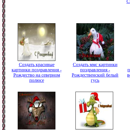
С
Создать красивые
Создать ммс картинки
картинки поздравления -
поздравления -
п
Рождество на северном
Рождественский белый
в
полюсе
гусь