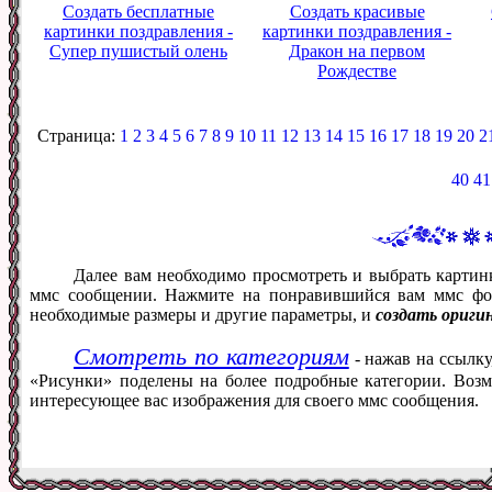
Создать бесплатные
Создать красивые
картинки поздравления -
картинки поздравления -
Супер пушистый олень
Дракон на первом
Рождестве
Страница:
1
2
3
4
5
6
7
8
9
10
11
12
13
14
15
16
17
18
19
20
2
40
41
Далее вам необходимо просмотреть и выбрать картин
ммс сообщении. Нажмите на понравившийся вам ммс фот
необходимые размеры и другие параметры, и
создать ориги
Смотреть по категориям
- нажав на ссылку
«Рисунки» поделены на более подробные категории. Возм
интересующее вас изображения для своего ммс сообщения.