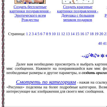
Создать бесплатные
Создать красивые
картинки поздравления -
картинки поздравления -
Эротического всем
Девушка с большим
Р
Рождества
мешком подарков
Страница:
1
2
3
4
5
6
7
8
9
10
11
12
13
14
15
16
17
18
19
20
2
40
41
Далее вам необходимо просмотреть и выбрать картин
ммс сообщении. Нажмите на понравившийся вам ммс фот
необходимые размеры и другие параметры, и
создать ориги
Смотреть по категориям
- нажав на ссылку
«Рисунки» поделены на более подробные категории. Возм
интересующее вас изображения для своего ммс сообщения.