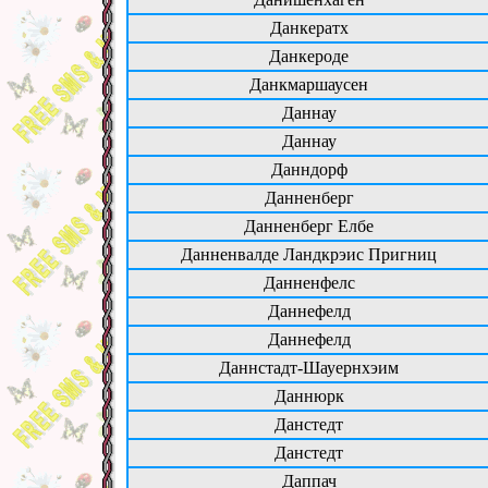
Данкератх
Данкероде
Данкмаршаусен
Даннау
Даннау
Данндорф
Данненберг
Данненберг Елбе
Данненвалде Ландкрэис Пригниц
Данненфелс
Даннефелд
Даннефелд
Даннстадт-Шауернхэим
Даннюрк
Данстедт
Данстедт
Даппач