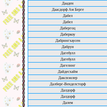
Дааден
Даасдорф Ам Берге
Дабел
Дабел
Дабергоц
Даберкоу
Дабрингхаусен
Дабрун
Дагебулл
Дагебулл
Дагелинг
Дайдесхайм
Даксвэилер
Далберг-Венделсторф
Далдорф
Далдорф
Далем