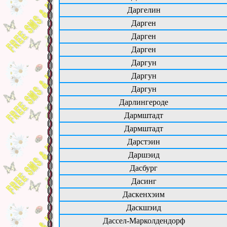
Даргелин
Дарген
Дарген
Дарген
Даргун
Даргун
Даргун
Дарлингероде
Дармштадт
Дармштадт
Дарстэин
Даршэид
Дасбург
Дасинг
Даскенхэим
Даскшэид
Дассел-Марколдендорф