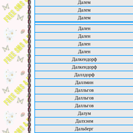
Далем
Далем
Далем
Дален
Дален
Дален
Дален
Далкендорф
Далкендорф
Даллдорф
Даллмин
Далльгов
Далльгов
Далльгов
Далум
Далхэим
Дальберг