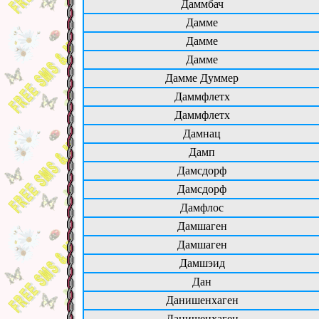
Даммбач
Дамме
Дамме
Дамме
Дамме Думмер
Даммфлетх
Даммфлетх
Дамнац
Дамп
Дамсдорф
Дамсдорф
Дамфлос
Дамшаген
Дамшаген
Дамшэид
Дан
Данишенхаген
Данишенхаген