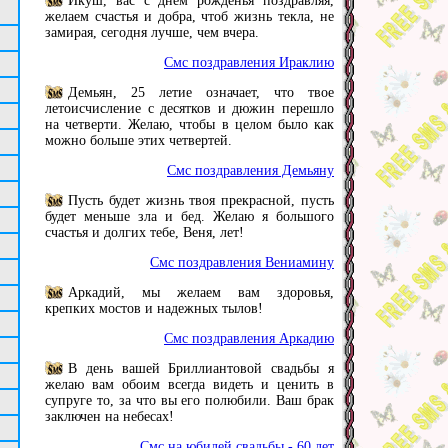
Икуш, вас с днем рожденья поздравляя,
желаем счастья и добра, чтоб жизнь текла, не
замирая, сегодня лучше, чем вчера.
Смс поздравления Ираклию
Демьян, 25 летие означает, что твое
летоисчисление с десятков и дюжин перешло
на четверти. Желаю, чтобы в целом было как
можно больше этих четвертей.
Смс поздравления Демьяну
Пусть будет жизнь твоя прекрасной, пусть
будет меньше зла и бед. Желаю я большого
счастья и долгих тебе, Веня, лет!
Смс поздравления Вениамину
Аркадий, мы желаем вам здоровья,
крепких мостов и надежных тылов!
Смс поздравления Аркадию
В день вашей Бриллиантовой свадьбы я
желаю вам обоим всегда видеть и ценить в
супруге то, за что вы его полюбили. Ваш брак
заключен на небесах!
Смс на юбилей свадьбы - 60 лет