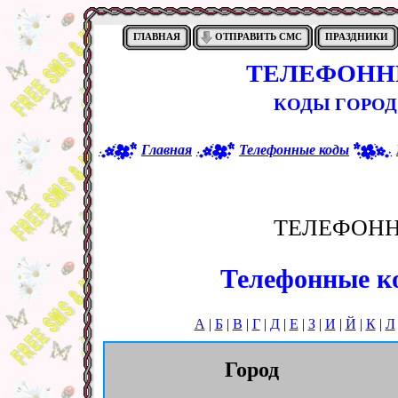
ГЛАВНАЯ
ОТПРАВИТЬ СМС
ПРАЗДНИКИ
ТЕЛЕФОНН
КОДЫ ГОРОД
Главная
Телефонные коды
ТЕЛЕФОНН
Телефонные ко
А
|
Б
|
В
|
Г
|
Д
|
Е
|
З
|
И
|
Й
|
К
|
Л
Город