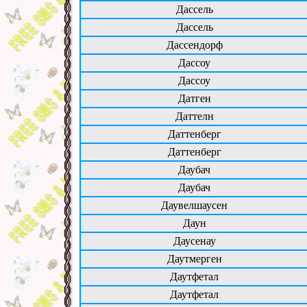
Дассель
Дассель
Дассендорф
Дассоу
Дассоу
Датген
Даттелн
Даттенберг
Даттенберг
Даубач
Даубач
Даувелшаусен
Даун
Даусенау
Даутмерген
Даутфетал
Даутфетал