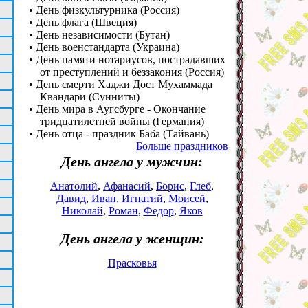
• День физкультурника (Россия)
• День флага (Швеция)
• День независимости (Бутан)
• День военстандарта (Украина)
• День памяти нотариусов, пострадавших
от преступлений и беззакония (Россия)
• День смерти Хаджи Дост Мухаммада
Квандари (Сунниты)
• День мира в Аугсбурге - Окончание
тридцатилетней войны (Германия)
• День отца - праздник Баба (Тайвань)
Больше праздников
День ангела у мужчин:
Анатолий
,
Афанасий
,
Борис
,
Глеб
,
Давид
,
Иван
,
Игнатий
,
Моисей
,
Николай
,
Роман
,
Федор
,
Яков
День ангела у женщин:
Прасковья