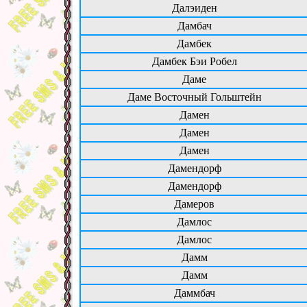
Далэиден
Дамбач
Дамбек
Дамбек Бэи Робел
Даме
Даме Восточный Гольштейн
Дамен
Дамен
Дамен
Дамендорф
Дамендорф
Дамеров
Дамлос
Дамлос
Дамм
Дамм
Даммбач