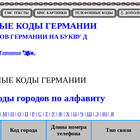
СМС ТЕКСТЫ
ММС КАРТИНКИ
ТЕЛЕФОННЫЕ КОДЫ
ДОПОЛ
ЫЕ КОДЫ ГЕРМАНИИ
ОВ ГЕРМАНИИ НА БУКВУ Д
Германия
ЫЕ КОДЫ ГЕРМАНИИ
ды городов по алфавиту
|
М
|
Н
|
О
|
П
|
Р
|
С
|
Т
|
У
|
Ф
|
Х
|
Ц
|
Ч
|
Ш
|
Э
|
Ю
|
Я
Длина номера
Код города
Тип связи
телефона