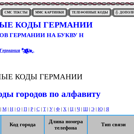
СМС ТЕКСТЫ
ММС КАРТИНКИ
ТЕЛЕФОННЫЕ КОДЫ
ДОПОЛ
ЫЕ КОДЫ ГЕРМАНИИ
ОВ ГЕРМАНИИ НА БУКВУ Н
Германия
ЫЕ КОДЫ ГЕРМАНИИ
ды городов по алфавиту
|
М
|
Н
|
О
|
П
|
Р
|
С
|
Т
|
У
|
Ф
|
Х
|
Ц
|
Ч
|
Ш
|
Э
|
Ю
|
Я
Длина номера
Код города
Тип связи
телефона