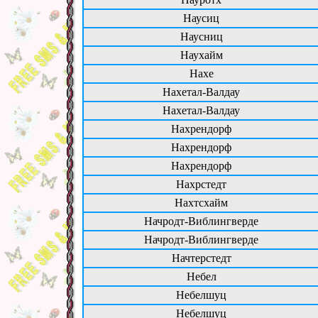
Наусиц
Наусниц
Наухайм
Нахе
Нахетал-Валдау
Нахетал-Валдау
Нахрендорф
Нахрендорф
Нахрендорф
Нахрстедт
Нахтсхайм
Начродт-Виблингверде
Начродт-Виблингверде
Начтерстедт
Небел
Небелшуц
Небелшуц