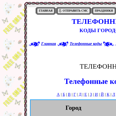
ГЛАВНАЯ
ОТПРАВИТЬ СМС
ПРАЗДНИКИ
ТЕЛЕФОНН
КОДЫ ГОРОД
Главная
Телефонные коды
ТЕЛЕФОНН
Телефонные ко
А
|
Б
|
В
|
Г
|
Д
|
Е
|
З
|
И
|
Й
|
К
|
Л
Город