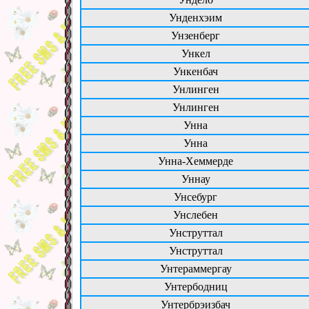
Унденхэим
Унзенберг
Ункел
Ункенбач
Унлинген
Унлинген
Унна
Унна
Унна-Хеммерде
Уннау
Унсебург
Унслебен
Унструттал
Унструттал
Унтераммергау
Унтербодниц
Унтербрэизбач