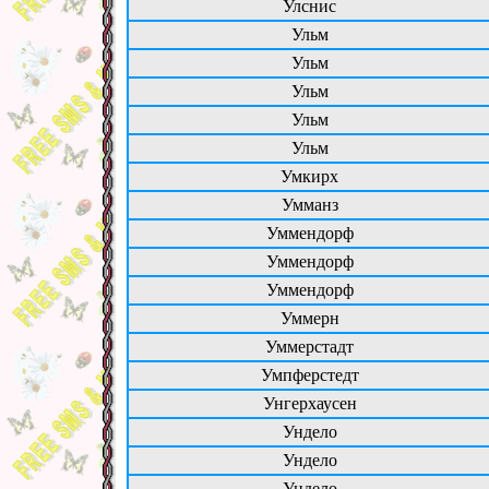
Улснис
Ульм
Ульм
Ульм
Ульм
Ульм
Умкирх
Умманз
Уммендорф
Уммендорф
Уммендорф
Уммерн
Уммерстадт
Умпферстедт
Унгерхаусен
Ундело
Ундело
Ундело