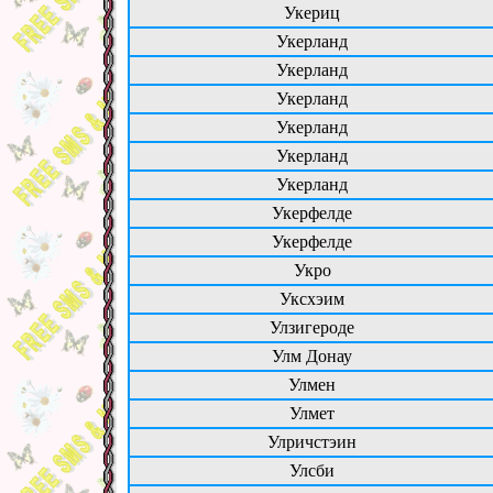
Укериц
Укерланд
Укерланд
Укерланд
Укерланд
Укерланд
Укерланд
Укерфелде
Укерфелде
Укро
Уксхэим
Улзигероде
Улм Донау
Улмен
Улмет
Улричстэин
Улсби