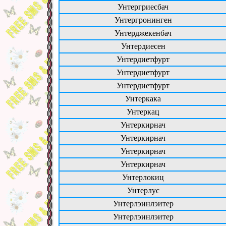
Унтергриесбач
Унтергронинген
Унтерджекенбач
Унтердиесен
Унтердиетфурт
Унтердиетфурт
Унтердиетфурт
Унтеркака
Унтеркац
Унтеркирнач
Унтеркирнач
Унтеркирнач
Унтеркирнач
Унтерлокиц
Унтерлус
Унтерлэинлэитер
Унтерлэинлэитер