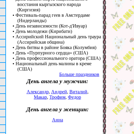
восстания кыргызского народа
(Киргизия)
• Фестиваль-парад геев в Амстердаме
(Нидерланды)
• День независимости (Кот-д'Ивуар)
• День молодежи (Кирибати)
• Ассирийский Национальный день траура
(Ассирийская община)
• День битвы в районе Бояка (Колумбия)
• День «Пурпурного сердца» (США)
• День профессионального оратора (США)
• Национальный день малины в креме
(США)
Больше праздников
День ангела у мужчин:
Александр
,
Андрей
,
Виталий
,
Макар
,
Трофим
,
Федор
День ангела у женщин:
Анна