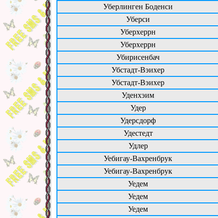
Уберлинген Боденси
Уберси
Уберхеррн
Уберхеррн
Убирисенбач
Убстадт-Вэихер
Убстадт-Вэихер
Уденхэим
Удер
Удерсдорф
Удестедт
Удлер
Уебигау-Вахренбрук
Уебигау-Вахренбрук
Уедем
Уедем
Уедем