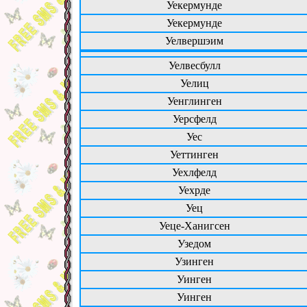
Уекермунде
Уекермунде
Уелвершэим
Уелвесбулл
Уелиц
Уенглинген
Уерсфелд
Уес
Уеттинген
Уехлфелд
Уехрде
Уец
Уеце-Ханигсен
Узедом
Узинген
Уинген
Уинген