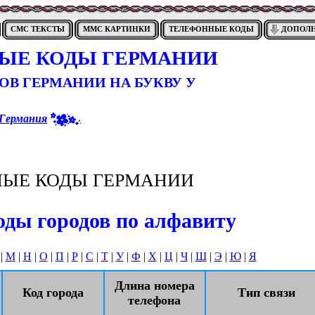
СМС ТЕКСТЫ
ММС КАРТИНКИ
ТЕЛЕФОННЫЕ КОДЫ
ДОПОЛ
ЫЕ КОДЫ ГЕРМАНИИ
ОВ ГЕРМАНИИ НА БУКВУ У
Германия
ЫЕ КОДЫ ГЕРМАНИИ
ды городов по алфавиту
|
М
|
Н
|
О
|
П
|
Р
|
С
|
Т
|
У
|
Ф
|
Х
|
Ц
|
Ч
|
Ш
|
Э
|
Ю
|
Я
Длина номера
Код города
Тип связи
телефона