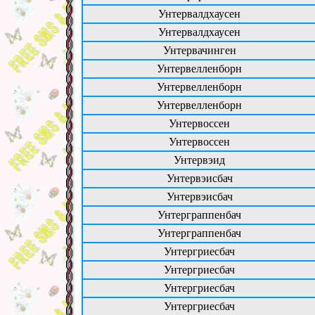
Унтервалдхаусен
Унтервалдхаусен
Унтервачинген
Унтервелленборн
Унтервелленборн
Унтервелленборн
Унтервоссен
Унтервоссен
Унтервэид
Унтервэисбач
Унтервэисбач
Унтерграппенбач
Унтерграппенбач
Унтергриесбач
Унтергриесбач
Унтергриесбач
Унтергриесбач