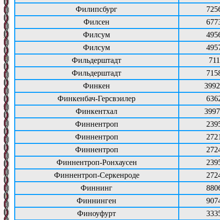
Филипсбург
725
Филсен
677
Филсум
495
Филсум
495
Фильдерштадт
711
Фильдерштадт
715
Финкен
3992
Финкенбач-Герсвэилер
636
Финкентхал
3997
Финнентроп
239
Финнентроп
272
Финнентроп
272
Финнентроп-Ронхаусен
239
Финнентроп-Серкенроде
272
Финнинг
880
Финнинген
907
Финоуфурт
333