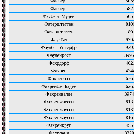
Фасберг
505
Фасберг
582
Фасберг-Муден
505
Фатерштеттен
810
Фатерштеттен
89
Фаулбач
939
Фаулбач Унтерфр
939
Фауленрост
3995
Фахрдорф
462
Фахрен
434
Фахренбач
626
Фахренбач Баден
626
Фахренвалде
3974
Фахренжаусен
813
Фахренжаусен
813
Фахренжаусен
816
Фахренкруг
455
Фахрланд
3320