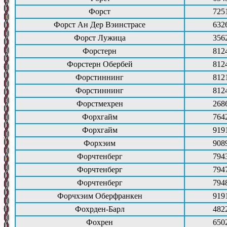
Форст
725
Форст Ан Дер Вэинстрасе
632
Форст Лужица
356
Форстерн
812
Форстерн Обербей
812
Форстиннинг
812
Форстиннинг
812
Форстмехрен
268
Форхгайм
764
Форхгайм
919
Форхэим
908
Форчтенберг
794
Форчтенберг
794
Форчтенберг
794
Форчхэим Оберфранкен
919
Фохрден-Барл
482
Фохрен
650