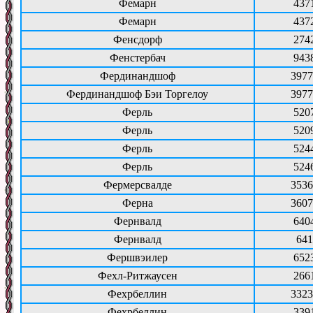
Фемарн
437
Фемарн
437
Фенсдорф
274
Фенстербач
943
Фердинандшоф
3977
Фердинандшоф Бэи Торгелоу
3977
Ферль
520
Ферль
520
Ферль
524
Ферль
524
Фермерсвалде
3536
Ферна
3607
Фернвалд
640
Фернвалд
641
Фершвэилер
652
Фехл-Ритжаусен
266
Фехрбеллин
3323
Фехрбеллин
339