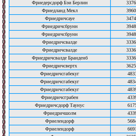
Фриедерсдорф Бэи Берлин
3376
Фриедланд Мекл
3960
Фриедричсауе
3474
Фриедричсбрунн
3948
Фриедричсбрунн
3948
Фриедричсвалде
3336
Фриедричсвалде
3336
Фриедричсвалде Бранденб
3336
Фриедричсвертх
3625
Фриедричсгабекуг
483
Фриедричсгабекуг
483
Фриедричсгабекуг
483
Фриедричсграбен
433
Фриедричсдорф Таунус
617
Фриедричшолм
433
Фриелендорф
568
Фриелендорф
669