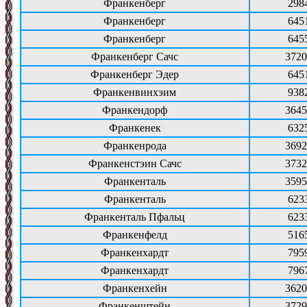
Франкенберг
298
Франкенберг
645
Франкенберг
645
Франкенберг Сачс
3720
Франкенберг Эдер
645
Франкенвинхэим
938
Франкендорф
3645
Франкенек
632
Франкенрода
3692
Франкенстэин Сачс
3732
Франкенталь
3595
Франкенталь
623
Франкенталь Пфальц
623
Франкенфелд
516
Франкенхардт
795
Франкенхардт
796
Франкенхейн
3620
Франкенштейн
3729