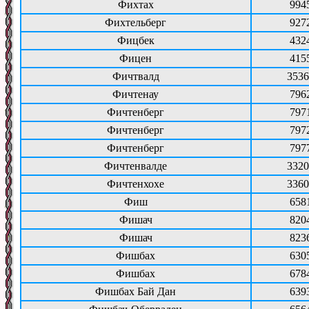
Фихтах
994
Фихтельберг
927
Фицбек
432
Фицен
415
Фичтвалд
3536
Фичтенау
796
Фичтенберг
797
Фичтенберг
797
Фичтенберг
797
Фичтенвалде
3320
Фичтенхохе
3360
Фиш
658
Фишач
820
Фишач
823
Фишбах
630
Фишбах
678
Фишбах Бай Дан
639