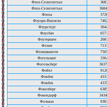
Флох-Селигентхал
368
Флох-Селигентхал
3684
Флоха
372
Флуорн-Винзелн
740
Флурстедт
364
Флусбач
657
Флутершен
268
Флэин
713
Флэишванген
750
Фогельзанг
336
Фогельсберг
3637
Фойхт
912
Фокбек
433
Фокбек
433
Фокелберг
638
Фокендорф
3434
Фольках
938