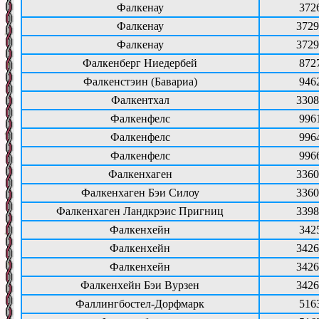
Фалкенау
372
Фалкенау
3729
Фалкенау
3729
Фалкенберг Ниедербей
872
Фалкенстэин (Бавариа)
946
Фалкентхал
3308
Фалкенфелс
996
Фалкенфелс
996
Фалкенфелс
996
Фалкенхаген
3360
Фалкенхаген Бэи Силоу
3360
Фалкенхаген Ландкрэис Пригниц
3398
Фалкенхейн
342
Фалкенхейн
3426
Фалкенхейн
3426
Фалкенхейн Бэи Вурзен
3426
Фаллингбостел-Дорфмарк
516