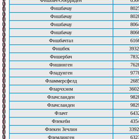
Фишбач-Оберраден
656
Фишбачау
802
Фишбачау
802
Фишбачау
806
Фишбачау
806
Фишбачтал
616
Фишбек
3932
Фишербач
783
Фишинген
762
Фладунген
977
Фламмерсфелд
268
Фларчхэим
3602
Флачсланден
982
Флачсланден
982
Флачт
643
Флекеби
435
Флекен Зечлин
3392
Флемлинген
632