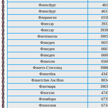
Фленсбург
461
Фленсбург
463
Флеринген
655
Флессау
393
Флессау
3939
Флечтинген
3905
Флиеден
665
Флиеден
666
Флиеден
666
Флиесем
656
Флиетх-Стегелиц
3988
Флинтбек
434
Флинтсбач Ам Инн
803
Флитмарк
3903
Флогелн
474
Фломборн
673
Флонхэим
673