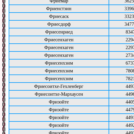
Фриемар
3625
Фриенстэин
3396
Фриесаск
3323
Фриесдорф
3477
Фриесенриед
834
Фриесенхаген
229
Фриесенхаген
229
Фриесенхаген
273
Фриесенхэим
673
Фриесенхэим
780
Фриесенхэим
782
Фриесоитхе-Гехленберг
449
Фриесоитхе-Мархаусен
449
Фризойте
440
Фризойте
447
Фризойте
449
Фризойте
449
Фризойте
449