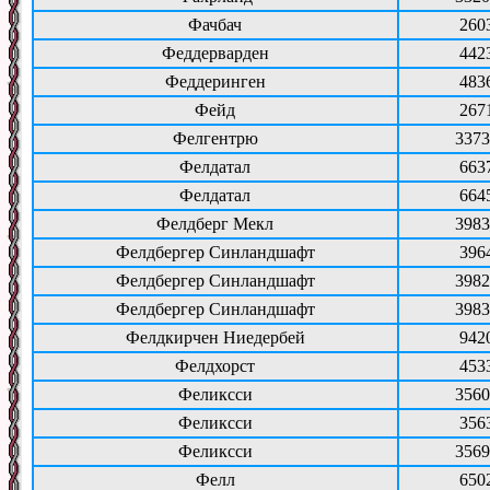
Фачбач
260
Феддерварден
442
Феддеринген
483
Фейд
267
Фелгентрю
3373
Фелдатал
663
Фелдатал
664
Фелдберг Мекл
3983
Фелдбергер Синландшафт
396
Фелдбергер Синландшафт
3982
Фелдбергер Синландшафт
3983
Фелдкирчен Ниедербей
942
Фелдхорст
453
Феликсси
3560
Феликсси
356
Феликсси
3569
Фелл
650