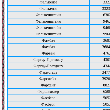
Фалькензе
332
Фалькензе
3323
Фалькенштайн
630
Фалькенштайн
946
Фалькенштайн
946
Фалькенштайн
996
Фамбач
368
Фамбач
3684
Фарвен
476
Фаргау-Пратджау
430
Фаргау-Пратджау
434
Фарнстадт
3477
Фарслебен
3920
Фархант
882
Фаршвэилер
650
Фасберг
505
Фасберг
505