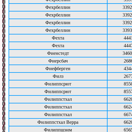
Фехрбеллин
3392
Фехрбеллин
3392
Фехрбеллин
3392
Фехрбеллин
3393
Фехта
444
Фехта
444
Фиенстедт
3460
Фиерсбач
268
Фиефберген
434
Филз
267
Филиппсрют
855
Филиппсрют
855
Филиппстхал
662
Филиппстхал
662
Филиппстхал
667
Филиппстхал Верра
662
Филиппшэим
656