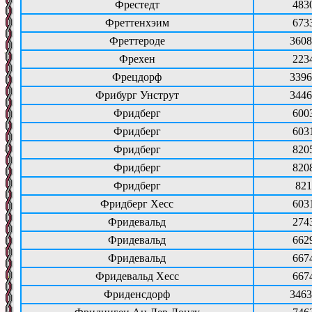
Фрестедт
483
Фреттенхэим
673
Фреттероде
3608
Фрехен
223
Фрецдорф
3396
Фрибург Унструт
3446
Фридберг
600
Фридберг
603
Фридберг
820
Фридберг
820
Фридберг
821
Фридберг Хесс
603
Фридевальд
274
Фридевальд
662
Фридевальд
667
Фридевальд Хесс
667
Фриденсдорф
3463