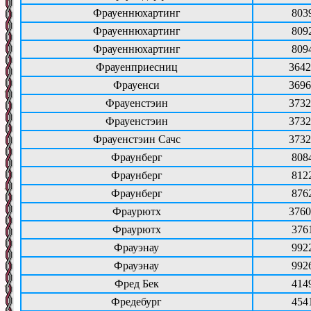
Фрауеннюхартинг
803
Фрауеннюхартинг
809
Фрауеннюхартинг
809
Фрауенприесниц
3642
Фрауенси
3696
Фрауенстэин
3732
Фрауенстэин
3732
Фрауенстэин Сачс
3732
Фраунберг
808
Фраунберг
812
Фраунберг
876
Фраурютх
3760
Фраурютх
376
Фрауэнау
992
Фрауэнау
992
Фред Бек
414
Фредебург
454