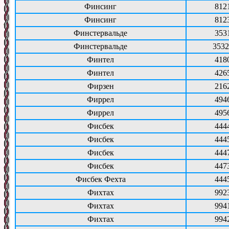
Финсинг
812
Финсинг
812
Финстервальде
353
Финстервальде
3532
Финтел
418
Финтел
426
Фирзен
216
Фиррел
494
Фиррел
495
Фисбек
444
Фисбек
444
Фисбек
444
Фисбек
447
Фисбек Фехта
444
Фихтах
992
Фихтах
994
Фихтах
994