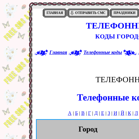
ГЛАВНАЯ
ОТПРАВИТЬ СМС
ПРАЗДНИКИ
ТЕЛЕФОНН
КОДЫ ГОРОД
Главная
Телефонные коды
ТЕЛЕФОНН
Телефонные ко
А
|
Б
|
В
|
Г
|
Д
|
Е
|
З
|
И
|
Й
|
К
|
Л
Город