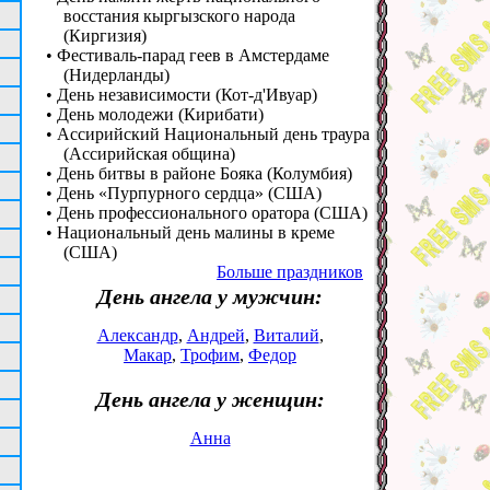
восстания кыргызского народа
(Киргизия)
• Фестиваль-парад геев в Амстердаме
(Нидерланды)
• День независимости (Кот-д'Ивуар)
• День молодежи (Кирибати)
• Ассирийский Национальный день траура
(Ассирийская община)
• День битвы в районе Бояка (Колумбия)
• День «Пурпурного сердца» (США)
• День профессионального оратора (США)
• Национальный день малины в креме
(США)
Больше праздников
День ангела у мужчин:
Александр
,
Андрей
,
Виталий
,
Макар
,
Трофим
,
Федор
День ангела у женщин:
Анна