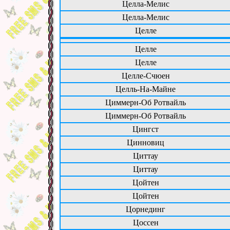
Целла-Мелис
Целла-Мелис
Целле
Целле
Целле
Целле-Счюен
Целль-На-Майне
Циммерн-Об Ротвайль
Циммерн-Об Ротвайль
Цингст
Цинновиц
Циттау
Циттау
Цойтен
Цойтен
Цорнединг
Цоссен