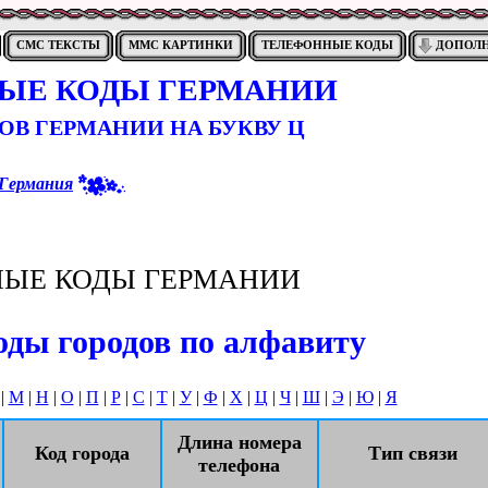
СМС ТЕКСТЫ
ММС КАРТИНКИ
ТЕЛЕФОННЫЕ КОДЫ
ДОПОЛ
ЫЕ КОДЫ ГЕРМАНИИ
ОВ ГЕРМАНИИ НА БУКВУ Ц
Германия
ЫЕ КОДЫ ГЕРМАНИИ
ды городов по алфавиту
|
М
|
Н
|
О
|
П
|
Р
|
С
|
Т
|
У
|
Ф
|
Х
|
Ц
|
Ч
|
Ш
|
Э
|
Ю
|
Я
Длина номера
Код города
Тип связи
телефона