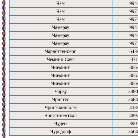
Чам
994
Чам
997
Чам
997
Чамерау
994
Чамерау
994
Чамерау
997
Чарлоттенберг
643
Чемниц Сачс
371
Чиеминг
866
Чиеминг
866
Чиеминг
866
Чорау
3490
Чристес
3684
Чристианшолм
433
Чристинентхал
489
Чуден
390
Чурсдорф
3664