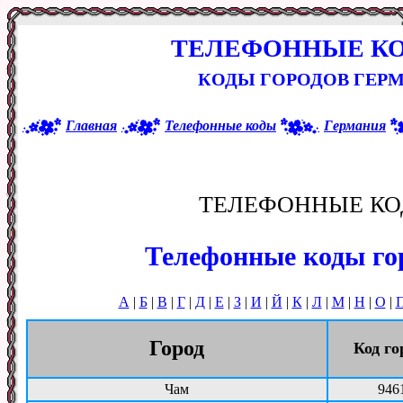
ТЕЛЕФОННЫЕ К
КОДЫ ГОРОДОВ ГЕРМ
Главная
Телефонные коды
Германия
ТЕЛЕФОННЫЕ КО
Телефонные коды го
А
|
Б
|
В
|
Г
|
Д
|
Е
|
З
|
И
|
Й
|
К
|
Л
|
М
|
Н
|
О
|
Город
Код го
Чам
946