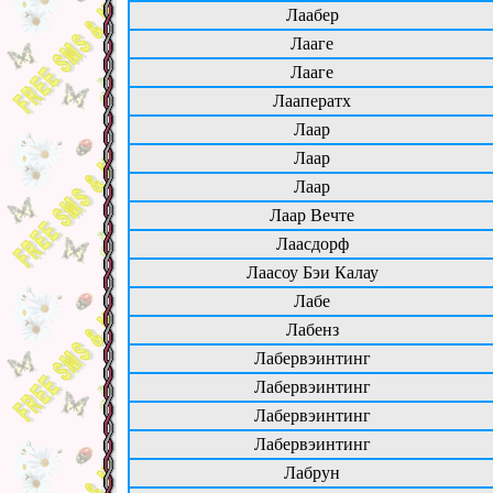
Лаабер
Лааге
Лааге
Лааператх
Лаар
Лаар
Лаар
Лаар Вечте
Лаасдорф
Лаасоу Бэи Калау
Лабе
Лабенз
Лабервэинтинг
Лабервэинтинг
Лабервэинтинг
Лабервэинтинг
Лабрун