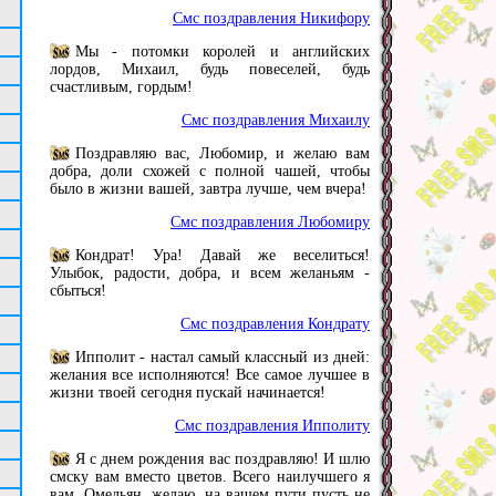
Смс поздравления Никифору
Мы - потомки королей и английских
лордов, Михаил, будь повеселей, будь
счастливым, гордым!
Смс поздравления Михаилу
Поздравляю вас, Любомир, и желаю вам
добра, доли схожей с полной чашей, чтобы
было в жизни вашей, завтра лучше, чем вчера!
Смс поздравления Любомиру
Кондрат! Ура! Давай же веселиться!
Улыбок, радости, добра, и всем желаньям -
сбыться!
Смс поздравления Кондрату
Ипполит - настал самый классный из дней:
желания все исполняются! Все самое лучшее в
жизни твоей сегодня пускай начинается!
Смс поздравления Ипполиту
Я с днем рождения вас поздравляю! И шлю
смску вам вместо цветов. Всего наилучшего я
вам, Омельян, желаю, на вашем пути пусть не