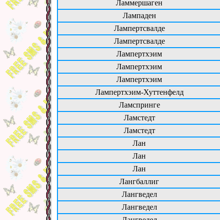
Ламмершаген
Лампаден
Лампертсвалде
Лампертсвалде
Лампертхэим
Лампертхэим
Лампертхэим
Лампертхэим-Хуттенфелд
Ламспринге
Ламстедт
Ламстедт
Лан
Лан
Лан
Лангбаллиг
Лангведел
Лангведел
Лангведел