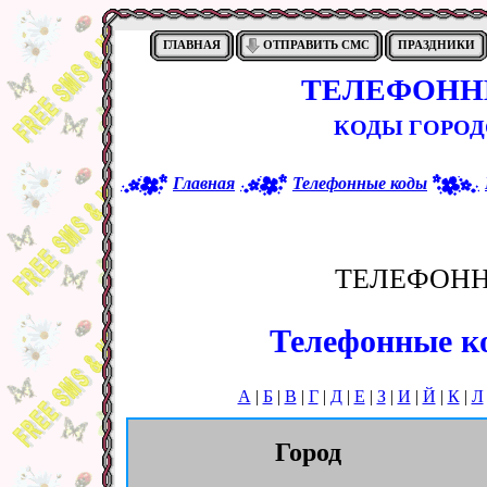
ГЛАВНАЯ
ОТПРАВИТЬ СМС
ПРАЗДНИКИ
ТЕЛЕФОНН
КОДЫ ГОРОД
Главная
Телефонные коды
ТЕЛЕФОНН
Телефонные ко
А
|
Б
|
В
|
Г
|
Д
|
Е
|
З
|
И
|
Й
|
К
|
Л
Город