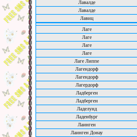
Лавалде
Лавалде
Лавиц
Лаге
Лаге
Лаге
Лаге
Лаге Липпе
Лагендорф
Лагендорф
Лагердорф
Ладберген
Ладберген
Ладелунд
Ладенбург
Лаинген
Лаинген Донау