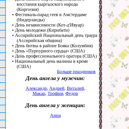
восстания кыргызского народа
(Киргизия)
• Фестиваль-парад геев в Амстердаме
(Нидерланды)
• День независимости (Кот-д'Ивуар)
• День молодежи (Кирибати)
• Ассирийский Национальный день траура
(Ассирийская община)
• День битвы в районе Бояка (Колумбия)
• День «Пурпурного сердца» (США)
• День профессионального оратора (США)
• Национальный день малины в креме
(США)
Больше праздников
День ангела у мужчин:
Александр
,
Андрей
,
Виталий
,
Макар
,
Трофим
,
Федор
День ангела у женщин:
Анна