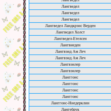
Лангведел
Лангведел
Лангведел
Лангведел Ландкрэис Верден
Лангведел Холст
Лангведел-Етелсен
Лангвиеден
Лангвэид Ам Леч
Лангвэид Ам Леч
Лангвэилер
Лангвэилер
Ланггонс
Ланггонс
Ланггонс
Ланггонс
Ланггонс-Ниедерклин
Лангебрук