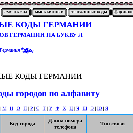
СМС ТЕКСТЫ
ММС КАРТИНКИ
ТЕЛЕФОННЫЕ КОДЫ
ДОПОЛ
ЫЕ КОДЫ ГЕРМАНИИ
ОВ ГЕРМАНИИ НА БУКВУ Л
Германия
ЫЕ КОДЫ ГЕРМАНИИ
ды городов по алфавиту
|
М
|
Н
|
О
|
П
|
Р
|
С
|
Т
|
У
|
Ф
|
Х
|
Ц
|
Ч
|
Ш
|
Э
|
Ю
|
Я
Длина номера
Код города
Тип связи
телефона