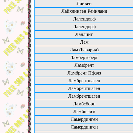
Лайвен
Лайхлинген Рейнланд
Лалендорф
Лалендорф
Лаллинг
Лам
Лам (Бавариа)
Ламбертсберг
Ламбречт
Ламбречт Пфалз
Ламбречтшаген
Ламбречтшаген
Ламбречтшаген
Ламбсборн
Ламбшэим
Ламердинген
Ламердинген