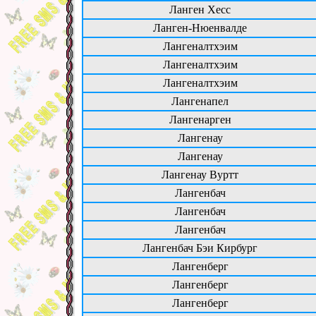
Ланген Хесс
Ланген-Нюенвалде
Лангеналтхэим
Лангеналтхэим
Лангеналтхэим
Лангенапел
Лангенарген
Лангенау
Лангенау
Лангенау Вуртт
Лангенбач
Лангенбач
Лангенбач
Лангенбач Бэи Кирбург
Лангенберг
Лангенберг
Лангенберг