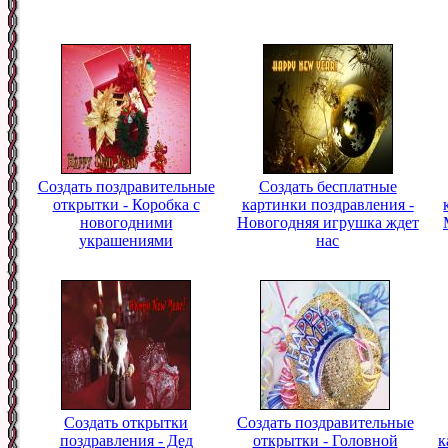
Создать поздравительные
Создать бесплатные
открытки - Коробка с
картинки поздравления -
новогодними
Новогодняя игрушка ждет
украшениями
нас
Создать открытки
Создать поздравительные
поздравления - Дед
открытки - Головной
к