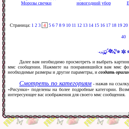
Морозы свечки
новогодний убор
Е
Страница:
1
2
3
4
5
6
7
8
9
10
11
12
13
14
15
16
17
18
19
20
40
Далее вам необходимо просмотреть и выбрать картин
ммс сообщении. Нажмите на понравившийся вам ммс фот
необходимые размеры и другие параметры, и
создать ориги
Смотреть по категориям
- нажав на ссылку
«Рисунки» поделены на более подробные категории. Возм
интересующее вас изображения для своего ммс сообщения.