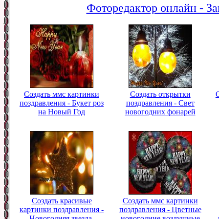
Фоторедактор онлайн - За
Создать ммс картинки
Создать открытки
поздравления - Букет роз
поздравления - Свет
на Новый Год
новогодних фонарей
Создать красивые
Создать ммс картинки
картинки поздравления -
поздравления - Цветные
Новогодняя звезда-
новогодние воздушные