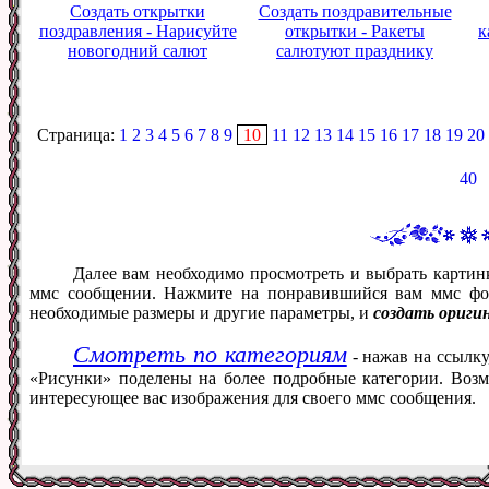
Создать открытки
Создать поздравительные
поздравления - Нарисуйте
открытки - Ракеты
к
новогодний салют
салютуют празднику
Страница:
1
2
3
4
5
6
7
8
9
10
11
12
13
14
15
16
17
18
19
20
40
Далее вам необходимо просмотреть и выбрать картин
ммс сообщении. Нажмите на понравившийся вам ммс фот
необходимые размеры и другие параметры, и
создать ориги
Смотреть по категориям
- нажав на ссылку
«Рисунки» поделены на более подробные категории. Возм
интересующее вас изображения для своего ммс сообщения.