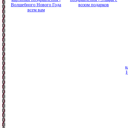
Волшебного Нового Года
возом подарков
всем вам
к
Н