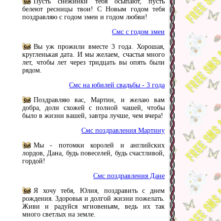
Пусть снежинки тебя осыпают, пусть
белеют ресницы твои! С Новым годом тебя
поздравляю с годом змеи и годом любви!
Смс с годом змеи
Вы уж прожили вместе 3 года. Хорошая,
кругленькая дата. И мы желаем, счастья много
лет, чтобы лет через тридцать вы опять были
рядом.
Смс на юбилей свадьбы - 3 года
Поздравляю вас, Мартин, и желаю вам
добра, доли схожей с полной чашей, чтобы
было в жизни вашей, завтра лучше, чем вчера!
Смс поздравления Мартину
Мы - потомки королей и английских
лордов, Дана, будь повеселей, будь счастливой,
гордой!
Смс поздравления Дане
Я хочу тебя, Юлия, поздравить с днем
рождения. Здоровья и долгой жизни пожелать.
Живи и радуйся мгновеньям, ведь их так
много светлых на земле.