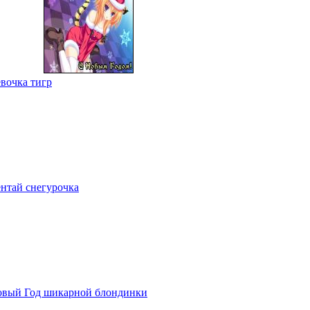
евочка тигр
нтай снегурочка
Новый Год шикарной блондинки