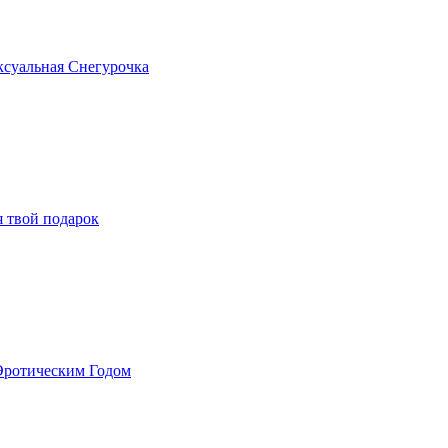
ексуальная Снегурочка
я твой подарок
Эротическим Годом