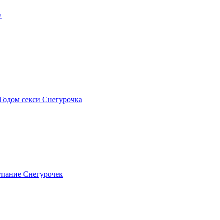
у
Годом секси Снегурочка
упание Снегурочек