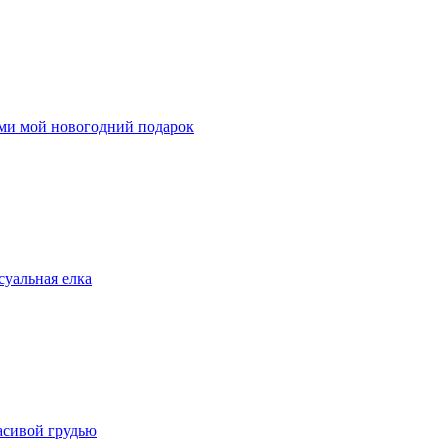
ими мой новогодний подарок
суальная елка
расивой грудью