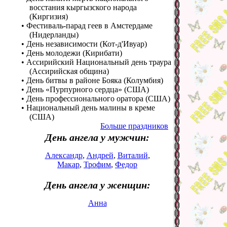
восстания кыргызского народа
(Киргизия)
• Фестиваль-парад геев в Амстердаме
(Нидерланды)
• День независимости (Кот-д'Ивуар)
• День молодежи (Кирибати)
• Ассирийский Национальный день траура
(Ассирийская община)
• День битвы в районе Бояка (Колумбия)
• День «Пурпурного сердца» (США)
• День профессионального оратора (США)
• Национальный день малины в креме
(США)
Больше праздников
День ангела у мужчин:
Александр
,
Андрей
,
Виталий
,
Макар
,
Трофим
,
Федор
День ангела у женщин:
Анна