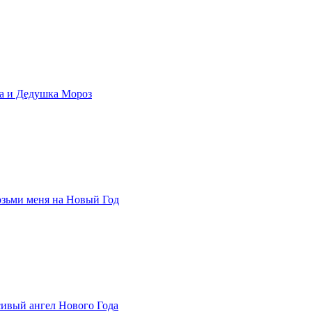
ка и Дедушка Мороз
озьми меня на Новый Год
сивый ангел Нового Года