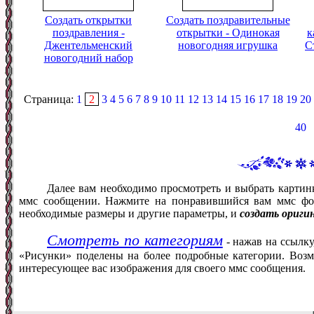
Создать открытки
Создать поздравительные
поздравления -
открытки - Одинокая
к
Джентельменский
новогодняя игрушка
С
новогодний набор
Страница:
1
2
3
4
5
6
7
8
9
10
11
12
13
14
15
16
17
18
19
20
40
Далее вам необходимо просмотреть и выбрать картин
ммс сообщении. Нажмите на понравившийся вам ммс фот
необходимые размеры и другие параметры, и
создать ориги
Смотреть по категориям
- нажав на ссылку
«Рисунки» поделены на более подробные категории. Возм
интересующее вас изображения для своего ммс сообщения.