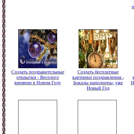
п
Создать поздравительные
Создать бесплатные
открытки - Веселого
картинки поздравления -
времени в Новом Году
Бокалы наполнены, уже
Н
Новый Год